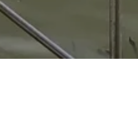
d mehr für deine Unterkunft in in Pattani
elchem Tag ist die Übernachtung am
ttani zu übernachten, ist Freitag (18 €).
de damit rechnen, an einem Dienstag am