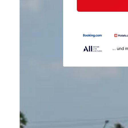
… und 