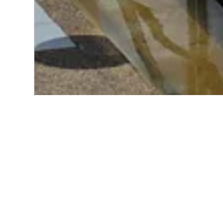
Start
Asien
Thailand
Pattani
Einblicke zu Hot
Nutze unsere aktuellen, datengest
zu finden.
Hotel in Pattani – in welche
günstigsten?
Hotel in Pattani – im Februar (15 €
teuerste Monat, um in Pattani zu 