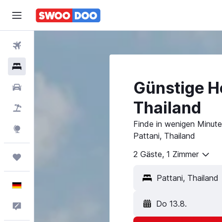
Flüge
Hotels
Günstige Ho
Mietwagen
Thailand
Pauschalreisen
Finde in wenigen Minuten
Explore
Pattani, Thailand
2 Gäste, 1 Zimmer
Trips
Deutsch
Do 13.8.
Feedback