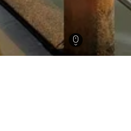
els in Pattani
ützten Einblicke, um ideale Buchungszeiträume, Preistrends un
m Monat ist die Buchung am
Hotel in Pattani: An w
günstigsten?
) ist die Buchung am günstigsten. Der
Der günstigste Tag, um in Pa
übernachten, ist wiederum der
Andererseits können Reisen