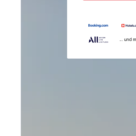
… und 