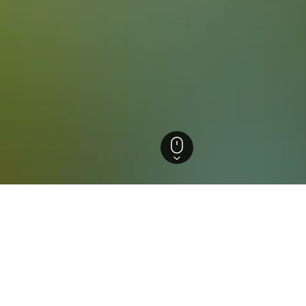
und Leon
Pedraza
els in Pedraza
ützten Einblicke, um ideale Buchungszeiträume, Preistrends u