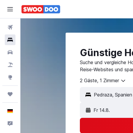
Flüge
Hotels
Günstige Ho
Mietwagen
Suche und vergleiche Ho
Pauschalreisen
Reise-Websites und spar
Explore
2 Gäste, 1 Zimmer
Trips
Fr 14.8.
Deutsch
Feedback