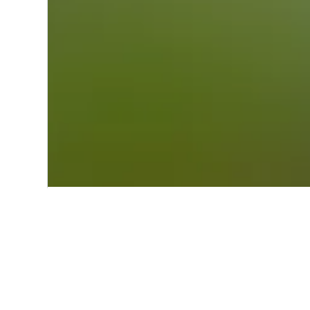
Start
Europa
Spanien
Kastilien 
Einblicke zu Hot
Nutze unsere aktuellen, datengest
zu finden.