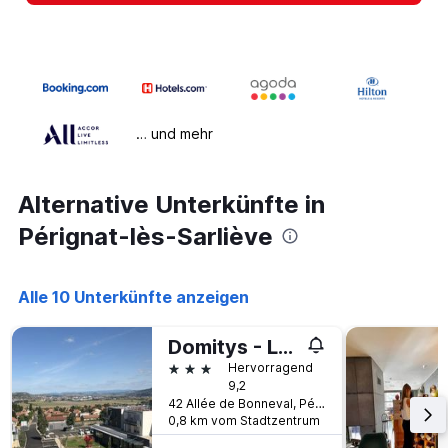
… und mehr
Alternative Unterkünfte in
Pérignat-lès-Sarliève
Alle 10 Unterkünfte anzeigen
Domitys - Le Manoir - Le Castel Du Val
3 Sterne
Hervorragend
9,2
42 Allée de Bonneval, Pérignat-lès-Sarliève, Puy-de-Dôme, Frankreich
0,8 km vom Stadtzentrum