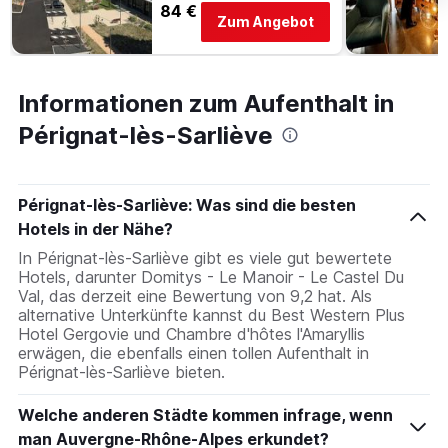
84 €
Zum Angebot
Informationen zum Aufenthalt in
Pérignat-lès-Sarliève
Pérignat-lès-Sarliève: Was sind die besten
Hotels in der Nähe?
In Pérignat-lès-Sarliève gibt es viele gut bewertete
Hotels, darunter Domitys - Le Manoir - Le Castel Du
Val, das derzeit eine Bewertung von 9,2 hat. Als
alternative Unterkünfte kannst du Best Western Plus
Hotel Gergovie und Chambre d'hôtes l'Amaryllis
erwägen, die ebenfalls einen tollen Aufenthalt in
Pérignat-lès-Sarliève bieten.
Welche anderen Städte kommen infrage, wenn
man Auvergne-Rhône-Alpes erkundet?