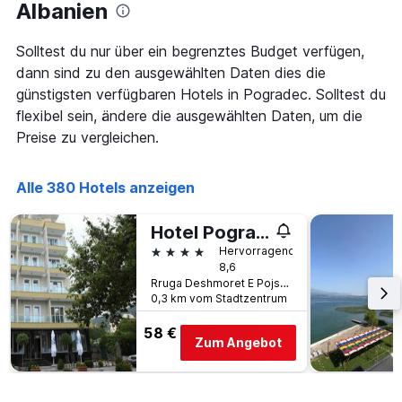
Albanien
nach
durchschnittlichen
Sternebewertung.
Zimmerpreis
Das
für
Solltest du nur über ein begrenztes Budget verfügen,
Diagramm
heute
dann sind zu den ausgewählten Daten dies die
hat
Nacht
günstigsten verfügbaren Hotels in Pogradec. Solltest du
1
in
X-
flexibel sein, ändere die ausgewählten Daten, um die
den
Achse,
letzten
Preise zu vergleichen.
die
3
die
Tagen
Hotelkategorien
anzeigt.
Alle 380 Hotels anzeigen
nach
Sternen
Hotel Pogradeci
anzeigt
Das
4 Sterne
Hervorragend
Diagramm
8,6
hat
Rruga Deshmoret E Pojskes, Pogradec, Albanien
1
0,3 km vom Stadtzentrum
Y-
58 €
Achse,
Zum Angebot
die
den
durchschnittlichen
Zimmerpreis