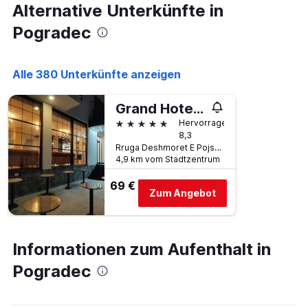
Alternative Unterkünfte in
an
diesem
Pogradec
Wochenende
anzeigt,
der
Alle 380 Unterkünfte anzeigen
in
den
letzten
Grand Hotel Pogradec
3
5 Sterne
Hervorragend
Tagen
8,3
gefunden
Rruga Deshmoret E Pojskes, Pogradec, Albanien
wurde.
4,9 km vom Stadtzentrum
69 €
Zum Angebot
Informationen zum Aufenthalt in
Pogradec