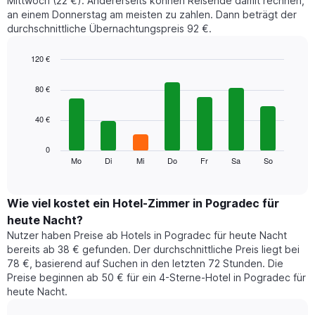
Mittwoch (22 €). Andererseits können Reisende damit rechnen,
an einem Donnerstag am meisten zu zahlen. Dann beträgt der
durchschnittliche Übernachtungspreis 92 €.
120 €
Bar
Chart
graphic.
chart
80 €
with
7
40 €
bars.
Das
0
folgende
Mo
Di
Mi
Do
Fr
Sa
So
End
of
Diagramm
interactive
zeigt
chart
den
Wie viel kostet ein Hotel-Zimmer in Pogradec für
durchschnittlichen
heute Nacht?
Preis
Nutzer haben Preise ab Hotels in Pogradec für heute Nacht
eines
bereits ab 38 € gefunden. Der durchschnittliche Preis liegt bei
Zimmers
78 €, basierend auf Suchen in den letzten 72 Stunden. Die
für
Preise beginnen ab 50 € für ein 4-Sterne-Hotel in Pogradec für
den
heute Nacht.
jeweiligen
Wochentag.