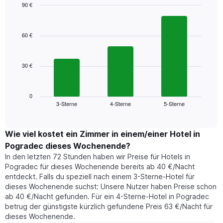
Das
90 €
Diagramm
Bar
Chart
hat
graphic.
chart
1
with
60 €
3
X-
bars.
Achse,
die
30 €
Das
die
folgende
Wochentage
Diagramm
anzeigt.
zeigt
0
Das
3-Sterne
4-Sterne
5-Sterne
den
End
Diagramm
of
durchschnittlichen
hat
interactive
Zimmerpreis,
chart
1
der
Wie viel kostet ein Zimmer in einem/einer Hotel in
Y-
für
Achse,
Pogradec dieses Wochenende?
heute
die
In den letzten 72 Stunden haben wir Preise für Hotels in
Nacht
den
Pogradec für dieses Wochenende bereits ab 40 €/Nacht
in
durchschnittlichen
entdeckt. Falls du speziell nach einem 3-Sterne-Hotel für
den
Zimmerpreis
dieses Wochenende suchst: Unsere Nutzer haben Preise schon
letzten
anzeigt.
ab 40 €/Nacht gefunden. Für ein 4-Sterne-Hotel in Pogradec
3
betrug der günstigste kürzlich gefundene Preis 63 €/Nacht für
Tagen
dieses Wochenende.
gefunden