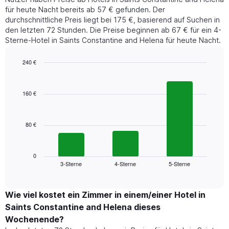
eines
für heute Nacht bereits ab 57 € gefunden. Der
Zimmers
durchschnittliche Preis liegt bei 175 €, basierend auf Suchen in
für
den letzten 72 Stunden. Die Preise beginnen ab 67 € für ein 4-
den
Sterne-Hotel in Saints Constantine and Helena für heute Nacht.
jeweiligen
Wochentag.
Das
240 €
Diagramm
Bar
Chart
hat
graphic.
chart
1
with
160 €
3
X-
bars.
Achse,
die
80 €
Das
die
folgende
Wochentage
Diagramm
anzeigt.
zeigt
0
Das
3-Sterne
4-Sterne
5-Sterne
den
End
Diagramm
of
durchschnittlichen
hat
interactive
Zimmerpreis,
chart
1
der
Wie viel kostet ein Zimmer in einem/einer Hotel in
Y-
für
Achse,
Saints Constantine and Helena dieses
heute
die
Wochenende?
Nacht
den