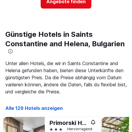
Angebote finden
Wochenende
hat
in
1
den
Y-
letzten
Achse,
3
die
Tagen,
den
Günstige Hotels in Saints
aggregiert
durchschnittlichen
Constantine and Helena, Bulgarien
nach
Zimmerpreis
Sternebewertung.
für
Das
heute
Diagramm
Nacht
Unter allen Hotels, die wir in Saints Constantine and
hat
in
Helena gefunden haben, bieten diese Unterkünfte den
1
den
X-
letzten
günstigsten Preis. Da die Preise abhängig vom Datum
Achse,
3
variieren können, ändere die Daten, falls du flexibel bist,
die
Tagen
und vergleiche die Preise.
die
anzeigt.
Hotelkategorien
nach
Alle 129 Hotels anzeigen
Sternen
anzeigt
Das
Primorski Hotel
Diagramm
3 Sterne
Hervorragend