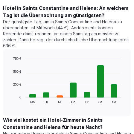
Hotel in Saints Constantine and Helena: An welchem
Tag ist die Übernachtung am günstigsten?
Der günstigste Tag, um in Saints Constantine and Helena zu
übernachten, ist Mittwoch (44 €). Andererseits können
Reisende damit rechnen, an einem Samstag am meisten zu
zahlen. Dann beträgt der durchschnittliche Übernachtungspreis
636 €.
750 €
Bar
Chart
graphic.
chart
500 €
with
7
250 €
bars.
Das
0
folgende
Mo
Di
Mi
Do
Fr
Sa
So
End
of
Diagramm
interactive
zeigt
chart
den
Wie viel kostet ein Hotel-Zimmer in Saints
durchschnittlichen
Constantine and Helena für heute Nacht?
Preis
Nutzer haben Preise ab Hotels in Saints Constantine and Helena