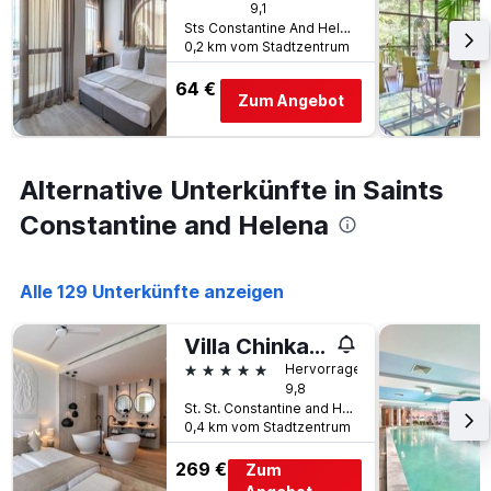
hat
9,1
1
Sts Constantine And Helena, Saints Constantine and Helena, Bulgarien
Y-
0,2 km vom Stadtzentrum
Achse,
die
64 €
Zum Angebot
den
durchschnittlichen
Zimmerpreis
an
Alternative Unterkünfte in Saints
diesem
Wochenende
Constantine and Helena
anzeigt,
der
in
Alle 129 Unterkünfte anzeigen
den
letzten
3
Villa Chinka by Astor Garden Hotel
Tagen
5 Sterne
Hervorragend
gefunden
9,8
wurde.
St. St. Constantine and Helena, Saints Constantine and Helena, Bulgarien
0,4 km vom Stadtzentrum
269 €
Zum