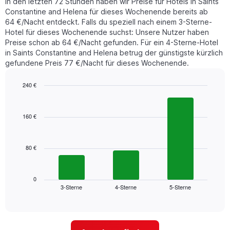
In den letzten 72 Stunden haben wir Preise für Hotels in Saints
in
durchschnittlichen
Constantine and Helena für dieses Wochenende bereits ab
den
Zimmerpreis
64 €/Nacht entdeckt. Falls du speziell nach einem 3-Sterne-
letzten
anzeigt.
Hotel für dieses Wochenende suchst: Unsere Nutzer haben
3
Tagen
Preise schon ab 64 €/Nacht gefunden. Für ein 4-Sterne-Hotel
gefunden
in Saints Constantine and Helena betrug der günstigste kürzlich
wurde,
gefundene Preis 77 €/Nacht für dieses Wochenende.
aggregiert
nach
240 €
Sternebewertung.
Bar
Chart
Das
graphic.
chart
Diagramm
with
160 €
hat
3
bars.
1
X-
80 €
Das
Achse,
folgende
die
Diagramm
die
zeigt
Hotelkategorien
0
3-Sterne
4-Sterne
5-Sterne
den
End
nach
of
durchschnittlichen
Sternen
interactive
Zimmerpreis
anzeigt
chart
für
Das
dieses
Diagramm