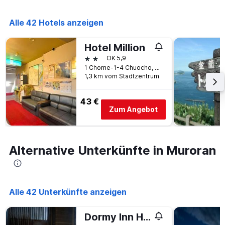
die
die
Anzahl
Alle 42 Hotels anzeigen
der
Tage
Hotel Million
vor
2 Sterne
OK 5,9
dem
1 Chome-1-4 Chuocho, Muroran, Japan
Aufenthalt
1,3 km vom Stadtzentrum
anzeigt
Das
Diagramm
43 €
hat
Zum Angebot
1
Y-
Achse,
die
Alternative Unterkünfte in Muroran
den
durchschnittlichen
Zimmerpreis
anzeigt
Alle 42 Unterkünfte anzeigen
Dormy Inn Higashimuroran Natural Hot Spring