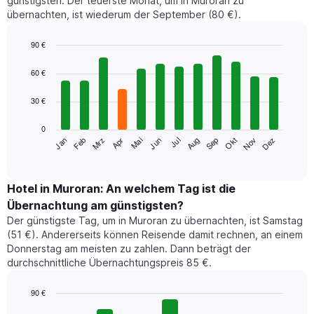
günstigsten. Der teuerste Monat, um in Muroran zu
übernachten, ist wiederum der September (80 €).
90 €
Bar
Chart
graphic.
chart
60 €
with
12
30 €
bars.
0
Das
Jan
Feb
Mrz
Apr
Mai
Jun
Jul
Aug
Sep
Okt
Nov
Dez
folgende
End
of
Diagramm
interactive
zeigt
chart
den
Hotel in Muroran: An welchem Tag ist die
durchschnittlichen
Übernachtung am günstigsten?
Zimmerpreis
Der günstigste Tag, um in Muroran zu übernachten, ist Samstag
im
(51 €). Andererseits können Reisende damit rechnen, an einem
jeweiligen
Donnerstag am meisten zu zahlen. Dann beträgt der
Monat
durchschnittliche Übernachtungspreis 85 €.
an.
Das
Diagramm
90 €
hat
Bar
Chart