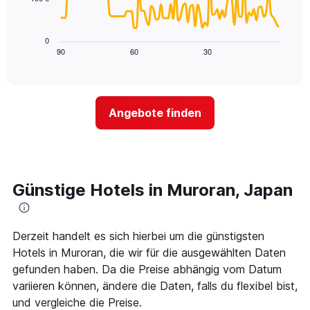
die
Das
die
folgende
Wochentage
Diagramm
0
anzeigt.
zeigt,
90
60
30
End
Das
of
wie
Diagramm
interactive
sich
chart
hat
der
1
Preis
Y-
Angebote finden
für
Achse,
ein
die
Zimmer
den
ändert,
durchschnittlichen
je
Zimmerpreis
näher
Günstige Hotels in Muroran, Japan
anzeigt.
das
Aufenthaltsdatum
rückt.
Das
Derzeit handelt es sich hierbei um die günstigsten
Diagramm
Hotels in Muroran, die wir für die ausgewählten Daten
hat
gefunden haben. Da die Preise abhängig vom Datum
1
variieren können, ändere die Daten, falls du flexibel bist,
X-
Achse,
und vergleiche die Preise.