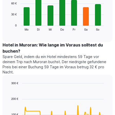
1
graphic.
chart
60 €
with
X-
7
Achse,
30 €
bars.
die
die
Das
0
Monate
folgende
Mo
Di
Mi
Do
Fr
Sa
So
End
anzeigt.
of
Diagramm
Das
interactive
zeigt
chart
Diagramm
den
Hotel in Muroran: Wie lange im Voraus solltest du
hat
durchschnittlichen
1
buchen?
Preis
Y-
Spare Geld, indem du ein Hotel mindestens 59 Tage vor
eines
Achse,
deinem Trip nach Muroran buchst. Der niedrigste gefundene
Zimmers
die
Preis bei einer Buchung 59 Tage im Voraus betrug 32 € pro
für
den
Nacht.
den
durchschnittlichen
jeweiligen
Zimmerpreis
Wochentag.
300 €
anzeigt.
Das
Line
Chart
Diagramm
graphic.
chart
with
hat
200 €
90
1
data
X-
points.
Achse,
100 €