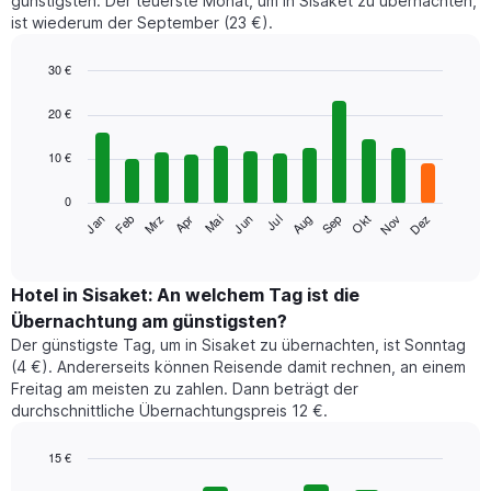
günstigsten. Der teuerste Monat, um in Sisaket zu übernachten,
ist wiederum der September (23 €).
30 €
Bar
Chart
graphic.
chart
20 €
with
12
10 €
bars.
0
Das
Jan
Feb
Mrz
Apr
Mai
Jun
Jul
Aug
Sep
Okt
Nov
Dez
folgende
End
of
Diagramm
interactive
zeigt
chart
den
Hotel in Sisaket: An welchem Tag ist die
durchschnittlichen
Übernachtung am günstigsten?
Zimmerpreis
Der günstigste Tag, um in Sisaket zu übernachten, ist Sonntag
im
(4 €). Andererseits können Reisende damit rechnen, an einem
jeweiligen
Freitag am meisten zu zahlen. Dann beträgt der
Monat
durchschnittliche Übernachtungspreis 12 €.
an.
Das
Diagramm
15 €
hat
Bar
Chart