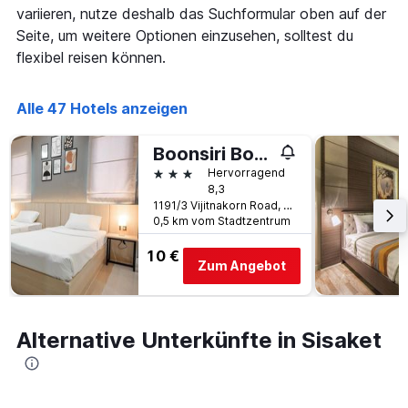
X-
variieren, nutze deshalb das Suchformular oben auf der
den
Achse,
letzten
Seite, um weitere Optionen einzusehen, solltest du
die
3
flexibel reisen können.
die
Tagen
Hotelkategorien
anzeigt.
nach
Alle 47 Hotels anzeigen
Sternen
anzeigt
Das
Boonsiri Boutique Hotel
Diagramm
3 Sterne
Hervorragend
hat
8,3
1
1191/3 Vijitnakorn Road, Sisaket, Thailand
Y-
0,5 km vom Stadtzentrum
Achse,
die
10 €
Zum Angebot
den
durchschnittlichen
Zimmerpreis
an
Alternative Unterkünfte in Sisaket
diesem
Wochenende
anzeigt,
der
in