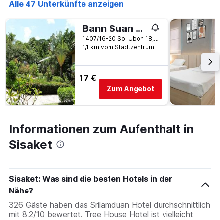
Alle 47 Unterkünfte anzeigen
den
letzten
Bann Suan Rachawadee B&B
3
Tagen
1407/16-20 Soi Ubon 18, Ubon Road, Sisaket, Thailand
gefunden
1,1 km vom Stadtzentrum
wurde.
17 €
Zum Angebot
Informationen zum Aufenthalt in
Sisaket
Sisaket: Was sind die besten Hotels in der
Nähe?
326 Gäste haben das Srilamduan Hotel durchschnittlich
mit 8,2/10 bewertet. Tree House Hotel ist vielleicht