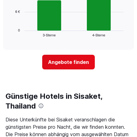
bars.
hat
1
6 €
Das
X-
folgende
Achse,
Diagramm
die
zeigt
0
die
3-Sterne
4-Sterne
den
End
Hotelkategorien
of
durchschnittlichen
nach
interactive
Zimmerpreis
chart
Sternen
für
anzeigt
dieses
Das
Angebote finden
Wochenende
Diagramm
in
hat
den
1
letzten
Y-
3
Achse,
Tagen,
Günstige Hotels in Sisaket,
die
aggregiert
den
Thailand
nach
durchschnittlichen
Sternebewertung.
Zimmerpreis
Das
für
Diese Unterkünfte bei Sisaket veranschlagen die
Diagramm
heute
günstigsten Preise pro Nacht, die wir finden konnten.
hat
Nacht
Die Preise können abhängig vom ausgewählten Datum
1
in