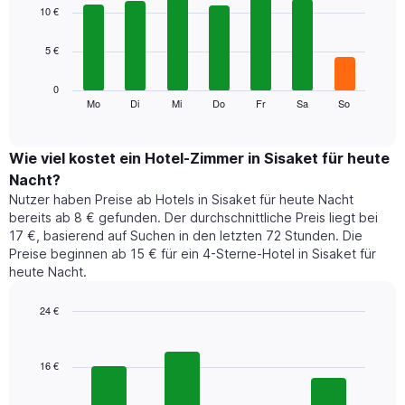
1
graphic.
chart
10 €
with
X-
7
Achse,
5 €
bars.
die
die
Das
0
Monate
folgende
Mo
Di
Mi
Do
Fr
Sa
So
End
anzeigt.
of
Diagramm
Das
interactive
zeigt
chart
Diagramm
den
Wie viel kostet ein Hotel-Zimmer in Sisaket für heute
hat
durchschnittlichen
1
Nacht?
Preis
Y-
Nutzer haben Preise ab Hotels in Sisaket für heute Nacht
eines
Achse,
bereits ab 8 € gefunden. Der durchschnittliche Preis liegt bei
Zimmers
die
17 €, basierend auf Suchen in den letzten 72 Stunden. Die
für
den
Preise beginnen ab 15 € für ein 4-Sterne-Hotel in Sisaket für
den
durchschnittlichen
heute Nacht.
jeweiligen
Zimmerpreis
Wochentag.
anzeigt.
Das
24 €
Diagramm
Bar
Chart
hat
graphic.
chart
1
with
16 €
4
X-
bars.
Achse,