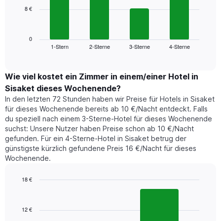
die
8 €
Das
die
folgende
Wochentage
Diagramm
anzeigt.
zeigt
0
Das
1-Stern
2-Sterne
3-Sterne
4-Sterne
den
End
Diagramm
of
durchschnittlichen
hat
interactive
Zimmerpreis,
chart
1
der
Wie viel kostet ein Zimmer in einem/einer Hotel in
Y-
für
Achse,
Sisaket dieses Wochenende?
heute
die
In den letzten 72 Stunden haben wir Preise für Hotels in Sisaket
Nacht
den
für dieses Wochenende bereits ab 10 €/Nacht entdeckt. Falls
in
durchschnittlichen
du speziell nach einem 3-Sterne-Hotel für dieses Wochenende
den
Zimmerpreis
suchst: Unsere Nutzer haben Preise schon ab 10 €/Nacht
letzten
anzeigt.
gefunden. Für ein 4-Sterne-Hotel in Sisaket betrug der
3
günstigste kürzlich gefundene Preis 16 €/Nacht für dieses
Tagen
Wochenende.
gefunden
wurde,
aggregiert
18 €
nach
Bar
Chart
Sternebewertung.
graphic.
chart
with
Das
12 €
2
Diagramm