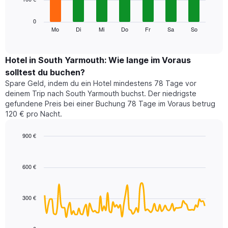
die
die
Das
0
Monate
folgende
Mo
Di
Mi
Do
Fr
Sa
So
End
anzeigt.
of
Diagramm
Das
interactive
zeigt
chart
Diagramm
den
Hotel in South Yarmouth: Wie lange im Voraus
hat
durchschnittlichen
1
solltest du buchen?
Preis
Y-
Spare Geld, indem du ein Hotel mindestens 78 Tage vor
eines
Achse,
deinem Trip nach South Yarmouth buchst. Der niedrigste
Zimmers
die
gefundene Preis bei einer Buchung 78 Tage im Voraus betrug
für
den
120 € pro Nacht.
den
durchschnittlichen
jeweiligen
Zimmerpreis
Wochentag.
900 €
anzeigt.
Das
Line
Chart
Diagramm
graphic.
chart
with
hat
600 €
90
1
data
X-
points.
Achse,
300 €
die
Das
die
folgende
Wochentage
Diagramm