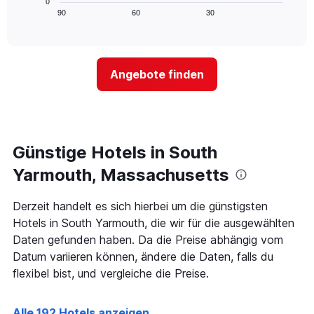
0
anzeigt.
zeigt,
90
60
30
End
Das
of
wie
Diagramm
interactive
sich
chart
hat
der
1
Preis
Y-
Angebote finden
für
Achse,
ein
die
Zimmer
den
ändert,
durchschnittlichen
je
Zimmerpreis
näher
Günstige Hotels in South
anzeigt.
das
Aufenthaltsdatum
Yarmouth, Massachusetts
rückt.
Das
Derzeit handelt es sich hierbei um die günstigsten
Diagramm
Hotels in South Yarmouth, die wir für die ausgewählten
hat
1
Daten gefunden haben. Da die Preise abhängig vom
X-
Datum variieren können, ändere die Daten, falls du
Achse,
flexibel bist, und vergleiche die Preise.
die
die
Anzahl
Alle 192 Hotels anzeigen