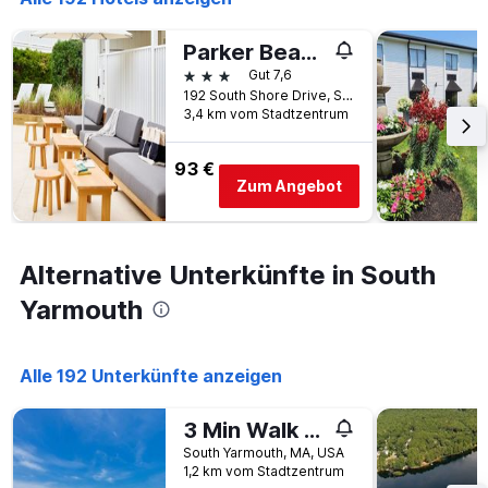
der
Tage
vor
Parker Beach Lodge
dem
3 Sterne
Gut 7,6
Aufenthalt
192 South Shore Drive, South Yarmouth, MA, USA
anzeigt
3,4 km vom Stadtzentrum
Das
Diagramm
93 €
hat
Zum Angebot
1
Y-
Achse,
die
Alternative Unterkünfte in South
den
durchschnittlichen
Yarmouth
Zimmerpreis
anzeigt
Alle 192 Unterkünfte anzeigen
3 Min Walk to Beach on Long Pond
South Yarmouth, MA, USA
1,2 km vom Stadtzentrum