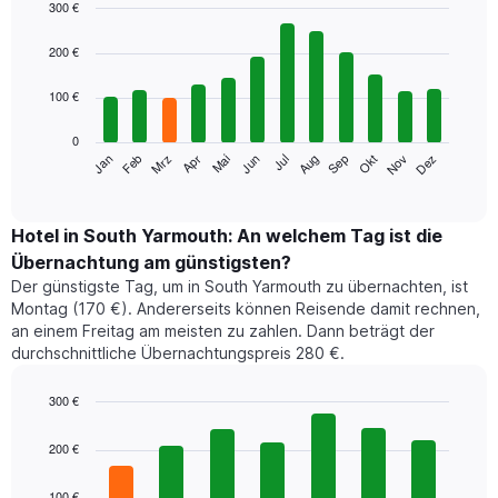
300 €
Bar
Chart
graphic.
chart
200 €
with
12
100 €
bars.
0
Das
Jan
Feb
Mrz
Apr
Mai
Jun
Jul
Aug
Sep
Okt
Nov
Dez
folgende
End
of
Diagramm
interactive
zeigt
chart
den
Hotel in South Yarmouth: An welchem Tag ist die
durchschnittlichen
Übernachtung am günstigsten?
Zimmerpreis
Der günstigste Tag, um in South Yarmouth zu übernachten, ist
im
Montag (170 €). Andererseits können Reisende damit rechnen,
jeweiligen
an einem Freitag am meisten zu zahlen. Dann beträgt der
Monat
durchschnittliche Übernachtungspreis 280 €.
an.
Das
Diagramm
300 €
hat
Bar
Chart
1
graphic.
chart
200 €
with
X-
7
Achse,
100 €
bars.