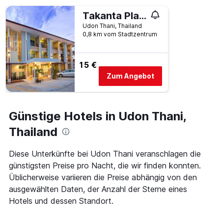
letzten
der
3
Takanta Place
Tage
Tagen
vor
Udon Thani, Thailand
gefunden
dem
0,8 km vom Stadtzentrum
wurde.
Aufenthalt
anzeigt
Das
15 €
Diagramm
Zum Angebot
hat
1
Y-
Achse,
Günstige Hotels in Udon Thani,
die
den
Thailand
durchschnittlichen
Zimmerpreis
Diese Unterkünfte bei Udon Thani veranschlagen die
anzeigt
günstigsten Preise pro Nacht, die wir finden konnten.
Üblicherweise variieren die Preise abhängig von den
ausgewählten Daten, der Anzahl der Sterne eines
Hotels und dessen Standort.