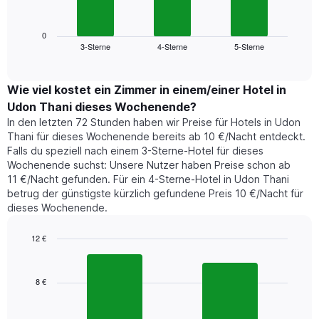
folgende
Wochentage
Diagramm
anzeigt.
zeigt
0
Das
3-Sterne
4-Sterne
5-Sterne
den
End
Diagramm
of
durchschnittlichen
hat
interactive
Zimmerpreis,
chart
1
der
Wie viel kostet ein Zimmer in einem/einer Hotel in
Y-
für
Achse,
Udon Thani dieses Wochenende?
heute
die
In den letzten 72 Stunden haben wir Preise für Hotels in Udon
Nacht
den
Thani für dieses Wochenende bereits ab 10 €/Nacht entdeckt.
in
durchschnittlichen
Falls du speziell nach einem 3-Sterne-Hotel für dieses
den
Zimmerpreis
Wochenende suchst: Unsere Nutzer haben Preise schon ab
letzten
anzeigt.
11 €/Nacht gefunden. Für ein 4-Sterne-Hotel in Udon Thani
3
betrug der günstigste kürzlich gefundene Preis 10 €/Nacht für
Tagen
dieses Wochenende.
gefunden
wurde,
aggregiert
12 €
nach
Bar
Chart
Sternebewertung.
graphic.
chart
with
Das
8 €
2
Diagramm
bars.
hat
1