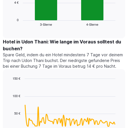
4 €
Das
X-
folgende
Achse,
Diagramm
die
zeigt
0
die
3-Sterne
4-Sterne
den
End
Hotelkategorien
of
durchschnittlichen
nach
interactive
Zimmerpreis
chart
Sternen
für
Hotel in Udon Thani: Wie lange im Voraus solltest du
anzeigt
dieses
buchen?
Das
Wochenende
Diagramm
Spare Geld, indem du ein Hotel mindestens 7 Tage vor deinem
in
hat
Trip nach Udon Thani buchst. Der niedrigste gefundene Preis
den
1
bei einer Buchung 7 Tage im Voraus betrug 14 € pro Nacht.
letzten
Y-
3
Achse,
150 €
Tagen,
die
aggregiert
Line
Chart
den
graphic.
chart
nach
durchschnittlichen
with
Sternebewertung.
100 €
Zimmerpreis
90
Das
für
data
Diagramm
points.
heute
hat
50 €
Nacht
1
Das
in
X-
folgende
den