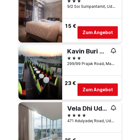
3 Sterne
9/2 Soi Sumpantamit, Udon Thani, Thailand
15 €
Zum Angebot
Kavin Buri Green Hotel
3 Sterne
299/99 Prajak Road, Makhaeng, Muang, Udon Thani, Thailand
23 €
Zum Angebot
Vela Dhi Udon Thani
4 Sterne
471 Adulyadej Road, Udon Thani, Thailand