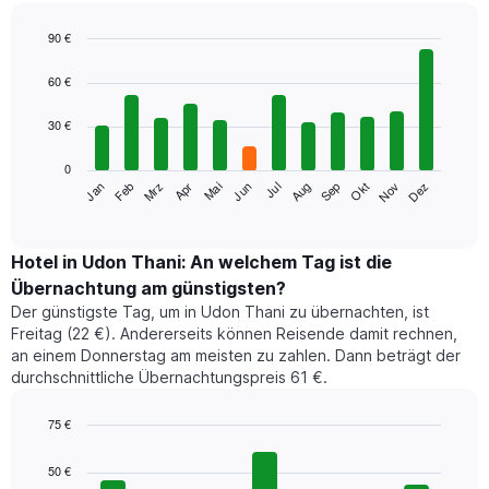
90 €
Bar
Chart
graphic.
chart
60 €
with
12
30 €
bars.
0
Das
Jan
Feb
Mrz
Apr
Mai
Jun
Jul
Aug
Sep
Okt
Nov
Dez
folgende
End
of
Diagramm
interactive
zeigt
chart
den
Hotel in Udon Thani: An welchem Tag ist die
durchschnittlichen
Übernachtung am günstigsten?
Zimmerpreis
Der günstigste Tag, um in Udon Thani zu übernachten, ist
im
Freitag (22 €). Andererseits können Reisende damit rechnen,
jeweiligen
an einem Donnerstag am meisten zu zahlen. Dann beträgt der
Monat
durchschnittliche Übernachtungspreis 61 €.
an.
Das
Diagramm
75 €
hat
Bar
Chart
1
graphic.
chart
50 €
with
X-