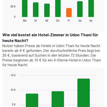
7
Achse,
25 €
bars.
die
die
Das
0
Monate
folgende
Mo
Di
Mi
Do
Fr
Sa
So
End
anzeigt.
of
Diagramm
Das
interactive
zeigt
chart
Diagramm
den
Wie viel kostet ein Hotel-Zimmer in Udon Thani für
hat
durchschnittlichen
1
heute Nacht?
Preis
Y-
Nutzer haben Preise ab Hotels in Udon Thani für heute Nacht
eines
Achse,
bereits ab 9 € gefunden. Der durchschnittliche Preis liegt bei
Zimmers
die
26 €, basierend auf Suchen in den letzten 72 Stunden. Die
für
den
Preise beginnen ab 10 € für ein 4-Sterne-Hotel in Udon Thani
den
durchschnittlichen
für heute Nacht.
jeweiligen
Zimmerpreis
Wochentag.
anzeigt.
Das
15 €
Diagramm
Bar
Chart
hat
graphic.
chart
1
with
10 €
3
X-
bars.
Achse,
die
5 €
Das
die