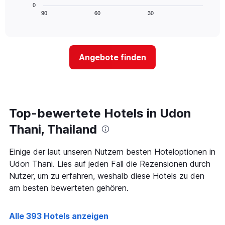
Achse,
Diagramm
letzten
0
die
zeigt,
3
90
60
30
End
die
of
wie
Tagen
interactive
Hotelkategorien
sich
anzeigt.
chart
nach
der
Sternen
Preis
Angebote finden
anzeigt
für
Das
ein
Diagramm
Zimmer
hat
ändert,
1
je
Y-
näher
Top-bewertete Hotels in Udon
Achse,
das
die
Aufenthaltsdatum
Thani, Thailand
den
rückt.
durchschnittlichen
Das
Einige der laut unseren Nutzern besten Hoteloptionen in
Zimmerpreis
Diagramm
an
Udon Thani. Lies auf jeden Fall die Rezensionen durch
hat
diesem
1
Nutzer, um zu erfahren, weshalb diese Hotels zu den
Wochenende
X-
am besten bewerteten gehören.
anzeigt,
Achse,
der
die
in
die
Alle 393 Hotels anzeigen
den
Anzahl