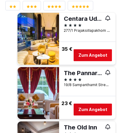
Centara Udon
4 Sterne
277/1 Prajaksillapakhom Road, Muang, Udon Thani, Thailand
35 €
Zum Angebot
The Pannarai Hotel
4 Sterne
19/8 Sampanthamit Street, Udon Thani, Thailand
23 €
Zum Angebot
The Old Inn