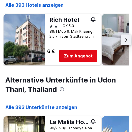
Alle 393 Hotels anzeigen
Rich Hotel
2 Sterne
OK 5,3
89/1 Moo 9, Mak Khaeng, Udon Thani, Thailand
2,5 km vom Stadtzentrum
6 €
Zum Angebot
Alternative Unterkünfte in Udon
Thani, Thailand
Alle 393 Unterkünfte anzeigen
La Malila Hostel
90/2-90/3 Thongyai Road, Udon Thani, Thailand