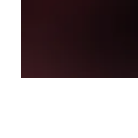
Start
Nordamerika
USA
Maine
Günstige Hotels
Hierbei handelt es sich um die gü
und bei der Abreise Spielraum ha