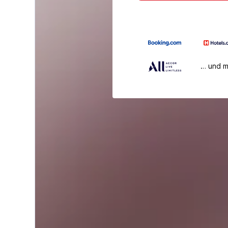
… und 