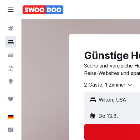
Flüge
Hotels
Günstige Ho
Mietwagen
Suche und vergleiche Ho
Pauschalreisen
Reise-Websites und spar
Explore
2 Gäste, 1 Zimmer
Trips
Do 13.8.
Deutsch
Feedback