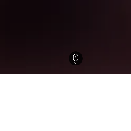
Wilton
 in Wilton, Maine
nstigsten Preise, die wir im Moment für Hotels in Wilton gef
ben, nutze das Suchformular, um Preise für andere Daten ein