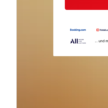
… und 