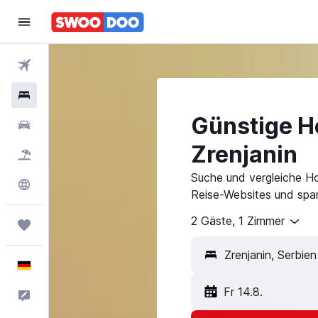
Flüge
Hotels
Günstige Ho
Mietwagen
Zrenjanin
Pauschalreisen
Suche und vergleiche Ho
Explore
Reise-Websites und spar
2 Gäste, 1 Zimmer
Trips
Deutsch
Fr 14.8.
Feedback