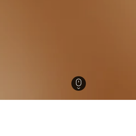
n
els in Zrenjanin
ützten Einblicke, um ideale Buchungszeiträume, Preistrends un