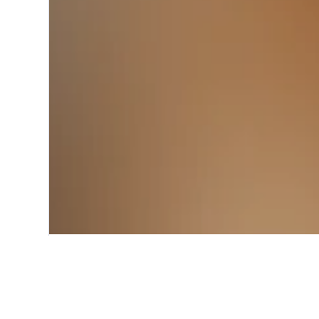
Start
Europa
Serbien
Zrenjani
Einblicke zu Hot
Nutze unsere aktuellen, datengest
zu finden.