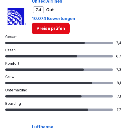
United Airlines
Gut
7,4
10.074 Bewertungen
Preise prüfen
Gesamt
7,4
Essen
6,7
Komfort
7,3
Crew
8,1
Unterhaltung
7,1
Boarding
7,7
Lufthansa