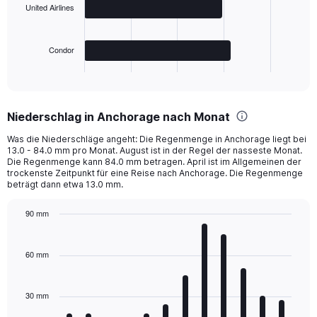
United Airlines
The
chart
has
Condor
1
X
End
of
axis
interactive
displaying
chart
categories.
Niederschlag in Anchorage nach Monat
Range:
3
Was die Niederschläge angeht: Die Regenmenge in Anchorage liegt bei
categories.
13.0 - 84.0 mm pro Monat. August ist in der Regel der nasseste Monat.
The
Die Regenmenge kann 84.0 mm betragen. April ist im Allgemeinen der
chart
trockenste Zeitpunkt für eine Reise nach Anchorage. Die Regenmenge
beträgt dann etwa 13.0 mm.
has
1
Y
90 mm
axis
Bar
Chart
displaying
graphic.
chart
with
values.
60 mm
12
Range:
bars.
0
to
30 mm
The
800.
chart