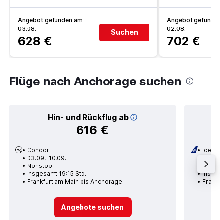
Angebot gefunden am
Angebot gefunde
03.08.
02.08.
Suchen
628 €
702 €
Flüge nach Anchorage suchen
Hin- und Rückflug ab
616 €
Condor
Icelan
03.09.-10.09.
24.08
Nonstop
2 Zwi
Insgesamt 19:15 Std.
Insge
Frankfurt am Main bis Anchorage
Frank
Angebote suchen