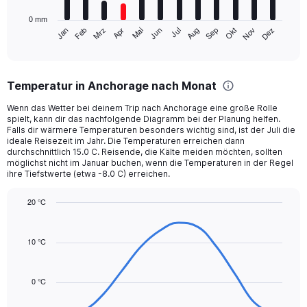
has
0 mm
1
Mrz
Jun
Sep
Dez
Jan
Apr
Jul
Okt
Feb
Mai
Aug
Nov
X
End
of
axis
interactive
displaying
chart
categories.
Temperatur in Anchorage nach Monat
Range:
12
Wenn das Wetter bei deinem Trip nach Anchorage eine große Rolle
categories.
spielt, kann dir das nachfolgende Diagramm bei der Planung helfen.
The
Falls dir wärmere Temperaturen besonders wichtig sind, ist der Juli die
chart
ideale Reisezeit im Jahr. Die Temperaturen erreichen dann
durchschnittlich 15.0 C. Reisende, die Kälte meiden möchten, sollten
has
möglichst nicht im Januar buchen, wenn die Temperaturen in der Regel
1
ihre Tiefstwerte (etwa -8.0 C) erreichen.
Y
axis
20 °C
displaying
Line
values.
Chart
graphic.
chart
Range:
with
10 °C
0
14
to
data
90.
points.
0 °C
The