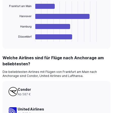
with
Frankfurt am Main
4
bars.
Hannover
The
chart
Hamburg
has
1
Düsseldorf
X
End
of
axis
interactive
displaying
chart
categories.
Welche Airlines sind für Flüge nach Anchorage am
Range:
beliebtesten?
4
categories.
Die beliebtesten Airlines mit Flügen von Frankfurt am Main nach
The
Anchorage sind Condor, United Airlines und Lufthansa.
chart
has
1
Condor
Y
Ab 587 €
axis
displaying
values.
United Airlines
Range: