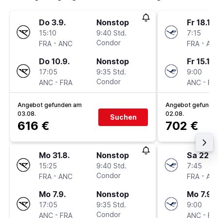
Do 3.9.
Nonstop
Fr 18.12.
15:10
9:40 Std.
7:15
-
Condor
-
FRA
ANC
FRA
AN
Do 10.9.
Nonstop
Fr 15.1.
17:05
9:35 Std.
9:00
-
Condor
-
ANC
FRA
ANC
FR
Angebot gefunden am
Angebot gefunde
03.08.
02.08.
Suchen
616 €
702 €
Mo 31.8.
Nonstop
Sa 22.8.
15:25
9:40 Std.
7:45
-
Condor
-
FRA
ANC
FRA
AN
Mo 7.9.
Nonstop
Mo 7.9.
17:05
9:35 Std.
9:00
-
Condor
-
ANC
FRA
ANC
FR