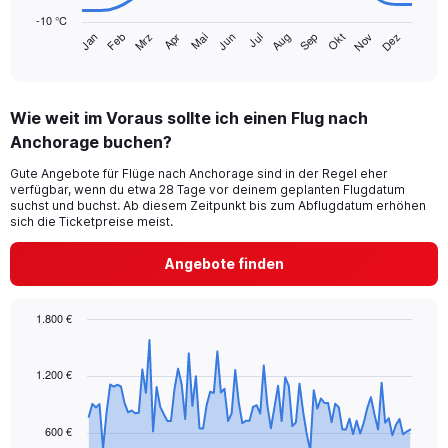
chart
-10 °C
has
Jan
Feb
Mrz
Apr
Mai
Jun
Jul
Aug
Sep
Okt
Nov
Dez
1
End
of
X
interactive
axis
chart
displaying
Wie weit im Voraus sollte ich einen Flug nach
categories.
Range:
Anchorage buchen?
14
Gute Angebote für Flüge nach Anchorage sind in der Regel eher
categories.
verfügbar, wenn du etwa 28 Tage vor deinem geplanten Flugdatum
The
suchst und buchst. Ab diesem Zeitpunkt bis zum Abflugdatum erhöhen
chart
sich die Ticketpreise meist.
has
1
Angebote finden
Y
axis
displaying
1.800 €
values.
Chart
Chart
Range:
graphic.
with
-10
91
1.200 €
to
data
20.
points.
600 €
The