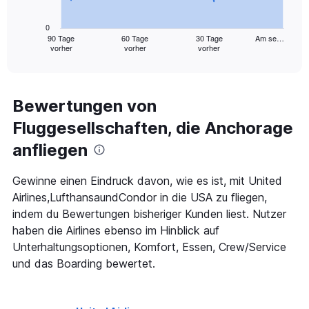
chart
has
0
1
90 Tage
60 Tage
30 Tage
Am se…
vorher
vorher
vorher
X
End
of
axis
interactive
displaying
chart
categories.
Range:
Bewertungen von
91
Fluggesellschaften, die Anchorage
categories.
The
anfliegen
chart
has
1
Gewinne einen Eindruck davon, wie es ist, mit United
Y
Airlines,LufthansaundCondor in die USA zu fliegen,
axis
indem du Bewertungen bisheriger Kunden liest. Nutzer
displaying
haben die Airlines ebenso im Hinblick auf
values.
Range:
Unterhaltungsoptionen, Komfort, Essen, Crew/Service
0
und das Boarding bewertet.
to
1800.