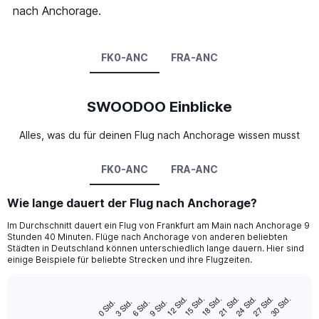
nach Anchorage.
FK0-ANC
FRA-ANC
SWOODOO Einblicke
Alles, was du für deinen Flug nach Anchorage wissen musst
FK0-ANC
FRA-ANC
Wie lange dauert der Flug nach Anchorage?
Im Durchschnitt dauert ein Flug von Frankfurt am Main nach Anchorage 9
Stunden 40 Minuten. Flüge nach Anchorage von anderen beliebten
Städten in Deutschland können unterschiedlich lange dauern. Hier sind
einige Beispiele für beliebte Strecken und ihre Flugzeiten.
12 Std.
27 Std.
24 Std.
21 Std.
18 Std.
15 Std.
30 Std.
9 Std.
6 Std.
3 Std.
0 Std.
Bar
Chart
graphic.
chart