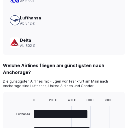
Ab 565 €
0
to
1800.
Lufthansa
Ab 542 €
Delta
Ab 802 €
Welche Airlines fliegen am günstigsten nach
Anchorage?
Die günstigsten Airlines mit Flügen von Frankfurt am Main nach
Anchorage sind Lufthansa, United Airlines und Condor.
0
200 €
400 €
600 €
800 €
Bar
Chart
graphic.
chart
with
Lufthansa
3
bars.