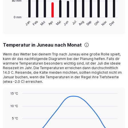
to
80 mm
The
2400.
chart
has
0 mm
1
Mrz
Jun
Sep
Dez
Jan
Apr
Jul
Okt
Feb
Mai
Aug
Nov
X
End
of
axis
interactive
displaying
chart
categories.
Temperatur in Juneau nach Monat
Range:
12
Wenn das Wetter bei deinem Trip nach Juneau eine große Rolle spielt,
categories.
kann dir das nachfolgende Diagramm bei der Planung helfen. Falls dir
The
wärmere Temperaturen besonders wichtig sind, ist der Juli die ideale
chart
Reisezeit im Jahr. Die Temperaturen erreichen dann durchschnittlich
14.0 C. Reisende, die Kälte meiden möchten, sollten möglichst nicht im
has
Januar buchen, wenn die Temperaturen in der Regel ihre Tiefstwerte
1
(etwa -2.0 C) erreichen.
Y
axis
15 °C
displaying
Line
values.
Chart
graphic.
chart
Range:
10 °C
with
0
14
to
data
5 °C
240.
points.