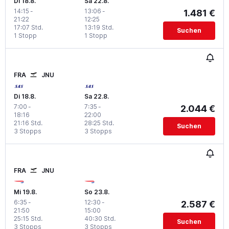
Di 18.8.
Sa 22.8.
14:15
-
13:06
-
1.481 €
21:22
12:25
17:07 Std.
13:19 Std.
Suchen
1 Stopp
1 Stopp
FRA
JNU
Di 18.8.
Sa 22.8.
7:00
-
7:35
-
2.044 €
18:16
22:00
21:16 Std.
28:25 Std.
Suchen
3 Stopps
3 Stopps
FRA
JNU
Mi 19.8.
So 23.8.
6:35
-
12:30
-
2.587 €
21:50
15:00
25:15 Std.
40:30 Std.
Suchen
3 Stopps
3 Stopps