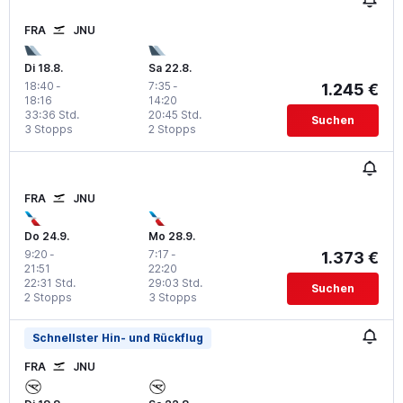
FRA
JNU
Di 18.8.
Sa 22.8.
18:40
-
7:35
-
1.245 €
18:16
14:20
33:36 Std.
20:45 Std.
Suchen
3 Stopps
2 Stopps
FRA
JNU
Do 24.9.
Mo 28.9.
9:20
-
7:17
-
1.373 €
21:51
22:20
22:31 Std.
29:03 Std.
Suchen
2 Stopps
3 Stopps
Schnellster Hin- und Rückflug
FRA
JNU