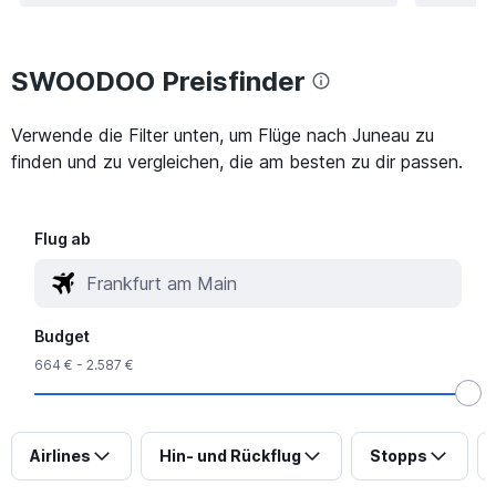
SWOODOO Preisfinder
Verwende die Filter unten, um Flüge nach Juneau zu
finden und zu vergleichen, die am besten zu dir passen.
Flug ab
Budget
664 € - 2.587 €
Airlines
Hin- und Rückflug
Stopps