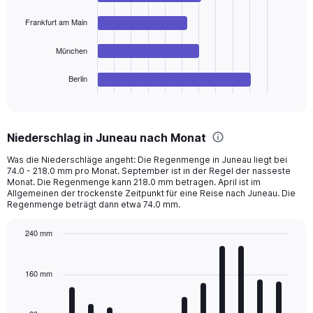
bars.
Frankfurt am Main
The
chart
München
has
1
Berlin
X
End
of
axis
interactive
displaying
chart
categories.
Niederschlag in Juneau nach Monat
Range:
4
Was die Niederschläge angeht: Die Regenmenge in Juneau liegt bei
categories.
74.0 - 218.0 mm pro Monat. September ist in der Regel der nasseste
The
Monat. Die Regenmenge kann 218.0 mm betragen. April ist im
chart
Allgemeinen der trockenste Zeitpunkt für eine Reise nach Juneau. Die
Regenmenge beträgt dann etwa 74.0 mm.
has
1
Y
240 mm
axis
Bar
Chart
displaying
graphic.
chart
with
values.
160 mm
12
Range:
bars.
0