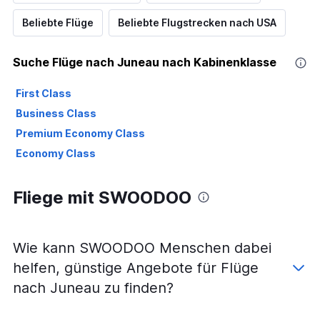
Beliebte Flüge
Beliebte Flugstrecken nach USA
Suche Flüge nach Juneau nach Kabinenklasse
First Class
Business Class
Premium Economy Class
Economy Class
Fliege mit SWOODOO
Wie kann SWOODOO Menschen dabei
helfen, günstige Angebote für Flüge
nach Juneau zu finden?