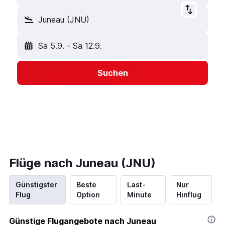
Juneau (JNU)
Sa 5.9.
-
Sa 12.9.
Suchen
Flüge nach Juneau (JNU)
Günstigster
Beste
Last-
Nur
Flug
Option
Minute
Hinflug
Günstige Flugangebote nach Juneau