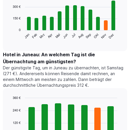
Bar
Chart
graphic.
chart
300 €
with
12
150 €
bars.
0
Das
Jan
Feb
Mrz
Apr
Mai
Jun
Jul
Aug
Sep
Okt
Nov
Dez
folgende
End
of
Diagramm
interactive
zeigt
chart
den
Hotel in Juneau: An welchem Tag ist die
durchschnittlichen
Übernachtung am günstigsten?
Zimmerpreis
Der günstigste Tag, um in Juneau zu übernachten, ist Samstag
im
(271 €). Andererseits können Reisende damit rechnen, an
jeweiligen
einem Mittwoch am meisten zu zahlen. Dann beträgt der
Monat
durchschnittliche Übernachtungspreis 312 €.
an.
Das
Diagramm
360 €
hat
Bar
Chart
1
graphic.
chart
240 €
with
X-
7
Achse,
120 €
bars.
die