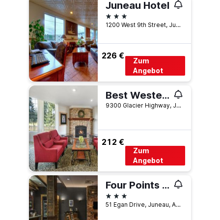
Juneau Hotel
3 Sterne
1200 West 9th Street, Juneau, AK, USA
226 €
Zum
Angebot
Best Western Country Lane Inn
9300 Glacier Highway, Juneau, AK, USA
212 €
Zum
Angebot
Four Points by Sheraton Juneau
3 Sterne
51 Egan Drive, Juneau, AK, USA