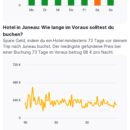
die
Das
0
Monate
folgende
Mo
Di
Mi
Do
Fr
Sa
So
End
anzeigt.
of
Diagramm
Das
interactive
zeigt
chart
Diagramm
den
Hotel in Juneau: Wie lange im Voraus solltest du
hat
durchschnittlichen
1
buchen?
Preis
Y-
Spare Geld, indem du ein Hotel mindestens 73 Tage vor deinem
eines
Achse,
Trip nach Juneau buchst. Der niedrigste gefundene Preis bei
Zimmers
die
einer Buchung 73 Tage im Voraus betrug 98 € pro Nacht.
für
den
den
durchschnittlichen
jeweiligen
720 €
Zimmerpreis
Wochentag.
Line
anzeigt.
Chart
Das
graphic.
chart
with
Diagramm
480 €
90
hat
data
1
points.
X-
240 €
Achse,
Das
die
folgende
die
Diagramm
0
Wochentage
zeigt,
90
60
30
End
anzeigt.
of
wie
interactive