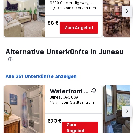
9200 Glacier Highway, Juneau, AK, USA
dem
11,9 km vom Stadtzentrum
Aufenthalt
anzeigt
Das
88 €
Zum Angebot
Diagramm
hat
1
Y-
Alternative Unterkünfte in Juneau
Achse,
die
den
durchschnittlichen
Zimmerpreis
Alle 251 Unterkünfte anzeigen
anzeigt
Waterfront House w/ Glacial Views - Near Downtown!
Juneau, AK, USA
1,5 km vom Stadtzentrum
673 €
Zum
Angebot