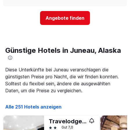
Das
sich
chart
Diagramm
der
hat
Preis
1
Angebote finden
für
Y-
ein
Achse,
Zimmer
die
ändert,
den
je
durchschnittlichen
näher
Günstige Hotels in Juneau, Alaska
Zimmerpreis
das
anzeigt.
Aufenthaltsdatum
rückt.
Das
Diese Unterkünfte bei Juneau veranschlagen die
Diagramm
günstigsten Preise pro Nacht, die wir finden konnten.
hat
Solltest du flexibel sein, ändere die ausgewählten
1
Daten, um die Preise zu vergleichen.
X-
Achse,
die
Alle 251 Hotels anzeigen
die
Anzahl
der
Travelodge by Wyndham Juneau
Tage
2 Sterne
Gut 7,0
vor