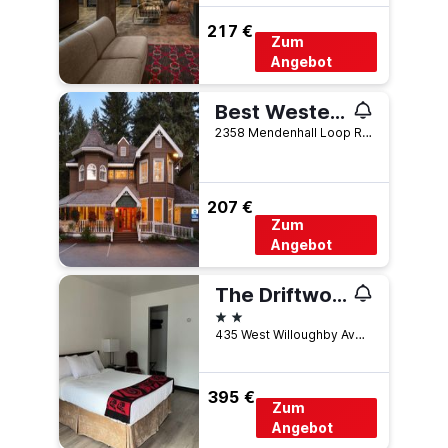
217 €
Zum
Angebot
Best Western Grandma's Feather Bed
2358 Mendenhall Loop Road, Juneau, AK, USA
207 €
Zum
Angebot
The Driftwood Hotel
2 Sterne
435 West Willoughby Ave, Juneau, AK, USA
395 €
Zum
Angebot