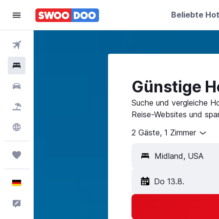
Beliebte Hot
Flüge
Hotels
Günstige Ho
Mietwagen
Suche und vergleiche Ho
Pauschalreisen
Reise-Websites und spar
Explore
2 Gäste, 1 Zimmer
Trips
Do 13.8.
Deutsch
Feedback