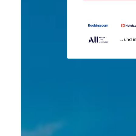
… und 