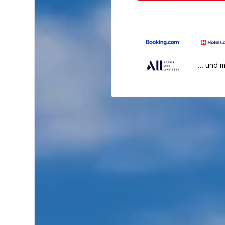
… und 