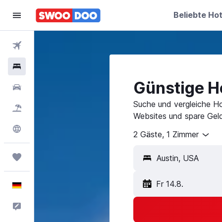
Beliebte Hot
Flüge
Hotels
Günstige Ho
Mietwagen
Suche und vergleiche Ho
Pauschalreisen
Websites und spare Geld
Explore
2 Gäste, 1 Zimmer
Trips
Fr 14.8.
Deutsch
Feedback