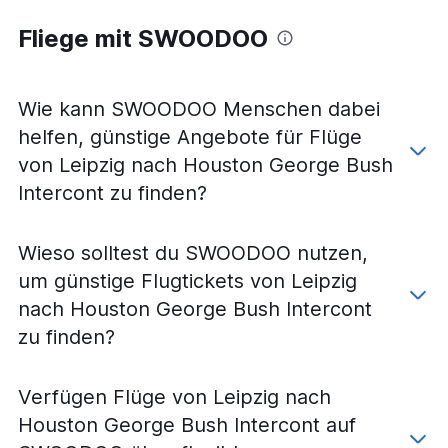
Flüge von Hamburg nach Houston-Hobby
Fliege mit SWOODOO
Flüge von Berlin nach Houston-Hobby
Flüge von Hannover nach Houston George Bush
Intercont
Wie kann SWOODOO Menschen dabei
Flüge von Stuttgart nach Houston-Hobby
helfen, günstige Angebote für Flüge
Flüge von Hamburg nach Houston George Bush
von Leipzig nach Houston George Bush
Intercont
Intercont zu finden?
Flüge von Berlin nach Houston George Bush Intercont
Flüge von Nürnberg nach Houston-Hobby
Wieso solltest du SWOODOO nutzen,
Flüge von Stuttgart nach Houston George Bush
Intercont
um günstige Flugtickets von Leipzig
Flüge von Köln nach Houston-Hobby
nach Houston George Bush Intercont
Flüge von Nürnberg nach Houston George Bush
zu finden?
Intercont
Flüge von Dresden nach Houston-Hobby
Verfügen Flüge von Leipzig nach
Flüge von Dortmund nach Houston-Hobby
Houston George Bush Intercont auf
Flüge von Paderborn nach Houston George Bush