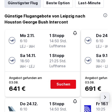
Günstigster Flug
Beste Option
Last-Minute
Günstige Flugangebote von Leipzig nach
Houston George Bush Intercont
Mo 2.11.
1 Stopp
Do 24.12
6:10
14:50 Std.
6:10
-
Lufthansa
-
LEJ
IAH
LEJ
IAH
Sa 14.11.
1 Stopp
Sa 9.1.
18:50
21:25 Std.
18:20
-
Lufthansa
-
IAH
LEJ
IAH
LEJ
Angebot gefunden am
Angebot gefunde
03.08.
03.08.
Suchen
641 €
691 €
Do 24.12.
1 Stopp
Fr 16.10.
6:10
14:50 Std.
10:25