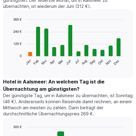
günstigsten. Der teuerste Monat, um in Aalsmeer zu
übernachten, ist wiederum der Juni (312 €).
360 €
Bar
Chart
graphic.
chart
240 €
with
12
120 €
bars.
0
Das
Jan
Feb
Mrz
Apr
Mai
Jun
Jul
Aug
Sep
Okt
Nov
Dez
folgende
End
of
Diagramm
interactive
zeigt
chart
den
Hotel in Aalsmeer: An welchem Tag ist die
durchschnittlichen
Übernachtung am günstigsten?
Zimmerpreis
Der günstigste Tag, um in Aalsmeer zu übernachten, ist Sonntag
im
(46 €). Andererseits können Reisende damit rechnen, an einem
jeweiligen
Mittwoch am meisten zu zahlen. Dann beträgt der
Monat
durchschnittliche Übernachtungspreis 269 €.
an.
Das
Diagramm
300 €
hat
Bar
Chart