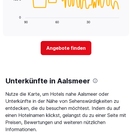
X-
Das
den
Achse,
folgende
letzten
die
Diagramm
3
0
die
zeigt,
Tagen
90
60
30
End
Hotelkategorien
of
wie
anzeigt.
interactive
nach
sich
chart
Sternen
der
anzeigt
Preis
Das
Angebote finden
für
Diagramm
ein
hat
Zimmer
1
ändert,
Y-
je
Achse,
näher
Unterkünfte in Aalsmeer
die
das
den
Aufenthaltsdatum
durchschnittlichen
Nutze die Karte, um Hotels nahe Aalsmeer oder
rückt.
Zimmerpreis
Das
Unterkünfte in der Nähe von Sehenswürdigkeiten zu
an
Diagramm
entdecken, die du besuchen möchtest. Indem du auf
diesem
hat
Wochenende
einen Hotelnamen klickst, gelangst du zu einer Seite mit
1
anzeigt,
Preisen, Bewertungen und weiteren nützlichen
X-
der
Achse,
Informationen.
in