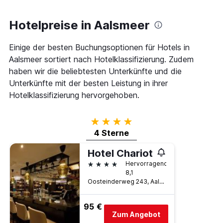
die
den
die
letzten
Anzahl
Hotelpreise in Aalsmeer
3
der
Tagen
Tage
gefunden
Einige der besten Buchungsoptionen für Hotels in
vor
wurde.
Aalsmeer sortiert nach Hotelklassifizierung. Zudem
dem
Aufenthalt
haben wir die beliebtesten Unterkünfte und die
anzeigt
Unterkünfte mit der besten Leistung in ihrer
Das
Hotelklassifizierung hervorgehoben.
Diagramm
hat
1
4 Sterne
Y-
4 Sterne
Achse,
die
Hotel Chariot
den
4 Sterne
durchschnittlichen
Hervorragend
Zimmerpreis
8,1
anzeigt
Oosteinderweg 243, Aalsmeer, Provinz Nordholland, Niederlande
95 €
Zum Angebot