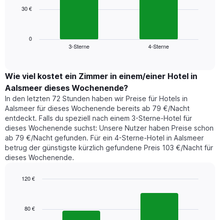
die
30 €
Das
die
folgende
Wochentage
Diagramm
anzeigt.
zeigt
0
Das
3-Sterne
4-Sterne
den
End
Diagramm
of
durchschnittlichen
hat
interactive
Zimmerpreis,
chart
1
der
Wie viel kostet ein Zimmer in einem/einer Hotel in
Y-
für
Achse,
Aalsmeer dieses Wochenende?
heute
die
In den letzten 72 Stunden haben wir Preise für Hotels in
Nacht
den
Aalsmeer für dieses Wochenende bereits ab 79 €/Nacht
in
durchschnittlichen
entdeckt. Falls du speziell nach einem 3-Sterne-Hotel für
den
Zimmerpreis
dieses Wochenende suchst: Unsere Nutzer haben Preise schon
letzten
anzeigt.
ab 79 €/Nacht gefunden. Für ein 4-Sterne-Hotel in Aalsmeer
3
betrug der günstigste kürzlich gefundene Preis 103 €/Nacht für
Tagen
dieses Wochenende.
gefunden
wurde,
aggregiert
120 €
nach
Bar
Chart
Sternebewertung.
graphic.
chart
with
Das
80 €
2
Diagramm