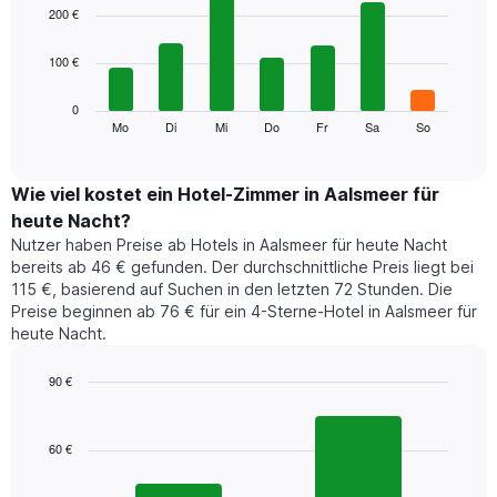
1
graphic.
chart
200 €
with
X-
7
Achse,
100 €
bars.
die
die
Das
0
Monate
folgende
Mo
Di
Mi
Do
Fr
Sa
So
End
anzeigt.
of
Diagramm
Das
interactive
zeigt
chart
Diagramm
den
Wie viel kostet ein Hotel-Zimmer in Aalsmeer für
hat
durchschnittlichen
1
heute Nacht?
Preis
Y-
Nutzer haben Preise ab Hotels in Aalsmeer für heute Nacht
eines
Achse,
bereits ab 46 € gefunden. Der durchschnittliche Preis liegt bei
Zimmers
die
115 €, basierend auf Suchen in den letzten 72 Stunden. Die
für
den
Preise beginnen ab 76 € für ein 4-Sterne-Hotel in Aalsmeer für
den
durchschnittlichen
heute Nacht.
jeweiligen
Zimmerpreis
Wochentag.
anzeigt.
Das
90 €
Diagramm
Bar
Chart
hat
graphic.
chart
1
with
60 €
2
X-
bars.
Achse,