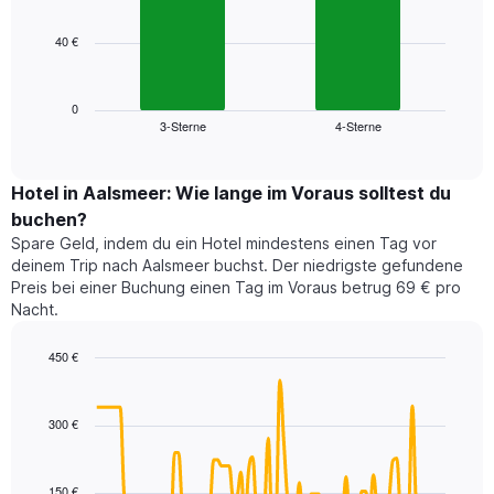
bars.
hat
1
40 €
Das
X-
folgende
Achse,
Diagramm
die
zeigt
0
die
3-Sterne
4-Sterne
den
End
Hotelkategorien
of
durchschnittlichen
nach
interactive
Zimmerpreis
chart
Sternen
für
Hotel in Aalsmeer: Wie lange im Voraus solltest du
anzeigt
dieses
buchen?
Das
Wochenende
Diagramm
Spare Geld, indem du ein Hotel mindestens einen Tag vor
in
hat
deinem Trip nach Aalsmeer buchst. Der niedrigste gefundene
den
1
Preis bei einer Buchung einen Tag im Voraus betrug 69 € pro
letzten
Y-
Nacht.
3
Achse,
Tagen,
die
450 €
aggregiert
den
nach
Line
Chart
durchschnittlichen
graphic.
chart
Sternebewertung.
Zimmerpreis
with
Das
300 €
für
90
Diagramm
heute
data
hat
points.
Nacht
1
in
150 €