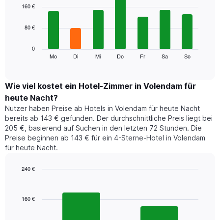
1
graphic.
chart
160 €
with
X-
7
Achse,
80 €
bars.
die
die
Das
0
Monate
folgende
Mo
Di
Mi
Do
Fr
Sa
So
End
anzeigt.
of
Diagramm
Das
interactive
zeigt
chart
Diagramm
den
Wie viel kostet ein Hotel-Zimmer in Volendam für
hat
durchschnittlichen
1
heute Nacht?
Preis
Y-
Nutzer haben Preise ab Hotels in Volendam für heute Nacht
eines
Achse,
bereits ab 143 € gefunden. Der durchschnittliche Preis liegt bei
Zimmers
die
205 €, basierend auf Suchen in den letzten 72 Stunden. Die
für
den
Preise beginnen ab 143 € für ein 4-Sterne-Hotel in Volendam
den
durchschnittlichen
für heute Nacht.
jeweiligen
Zimmerpreis
Wochentag.
anzeigt.
Das
240 €
Diagramm
Bar
Chart
hat
graphic.
chart
1
with
160 €
2
X-
bars.
Achse,