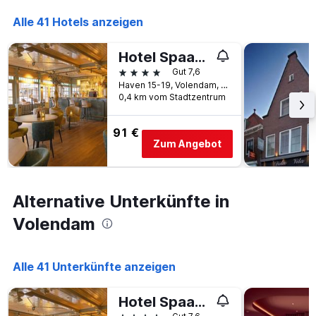
die
den
die
Alle 41 Hotels anzeigen
letzten
Anzahl
3
der
Tagen
Hotel Spaander, BW Signature Collection
Tage
gefunden
vor
4 Sterne
Gut 7,6
wurde.
dem
Haven 15-19, Volendam, Provinz Nordholland, Niederlande
Aufenthalt
0,4 km vom Stadtzentrum
anzeigt
Das
91 €
Diagramm
Zum Angebot
hat
1
Y-
Achse,
Alternative Unterkünfte in
die
den
Volendam
durchschnittlichen
Zimmerpreis
anzeigt
Alle 41 Unterkünfte anzeigen
Hotel Spaander, BW Signature Collection