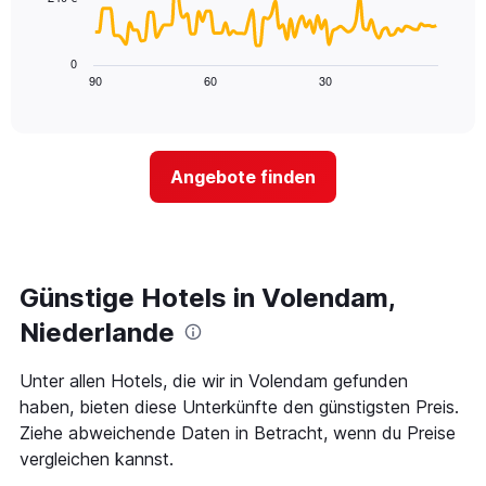
X-
Das
den
Achse,
folgende
letzten
die
Diagramm
3
0
die
zeigt,
Tagen
90
60
30
End
Hotelkategorien
of
wie
anzeigt.
interactive
nach
sich
chart
Sternen
der
anzeigt
Preis
Das
Angebote finden
für
Diagramm
ein
hat
Zimmer
1
ändert,
Y-
je
Achse,
näher
Günstige Hotels in Volendam,
die
das
den
Aufenthaltsdatum
Niederlande
durchschnittlichen
rückt.
Zimmerpreis
Das
Unter allen Hotels, die wir in Volendam gefunden
an
Diagramm
diesem
haben, bieten diese Unterkünfte den günstigsten Preis.
hat
Wochenende
1
Ziehe abweichende Daten in Betracht, wenn du Preise
anzeigt,
X-
vergleichen kannst.
der
Achse,
in