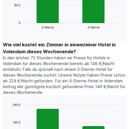
die
80 €
Das
die
folgende
Wochentage
Diagramm
anzeigt.
zeigt
0
Das
3-Sterne
4-Sterne
den
End
Diagramm
of
durchschnittlichen
hat
interactive
Zimmerpreis,
chart
1
der
Wie viel kostet ein Zimmer in einem/einer Hotel in
Y-
für
Achse,
Volendam dieses Wochenende?
heute
die
In den letzten 72 Stunden haben wir Preise für Hotels in
Nacht
den
Volendam für dieses Wochenende bereits ab 146 €/Nacht
in
durchschnittlichen
entdeckt. Falls du speziell nach einem 3-Sterne-Hotel für
den
Zimmerpreis
dieses Wochenende suchst: Unsere Nutzer haben Preise schon
letzten
anzeigt.
ab 224 €/Nacht gefunden. Für ein 4-Sterne-Hotel in Volendam
3
betrug der günstigste kürzlich gefundene Preis 146 €/Nacht für
Tagen
dieses Wochenende.
gefunden
wurde,
aggregiert
240 €
nach
Bar
Chart
Sternebewertung.
graphic.
chart
with
Das
160 €
2
Diagramm