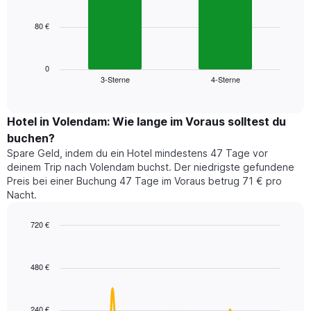
bars.
hat
1
80 €
Das
X-
folgende
Achse,
Diagramm
die
zeigt
0
die
3-Sterne
4-Sterne
den
End
Hotelkategorien
of
durchschnittlichen
nach
interactive
Zimmerpreis
chart
Sternen
für
Hotel in Volendam: Wie lange im Voraus solltest du
anzeigt
dieses
buchen?
Das
Wochenende
Diagramm
Spare Geld, indem du ein Hotel mindestens 47 Tage vor
in
hat
deinem Trip nach Volendam buchst. Der niedrigste gefundene
den
1
Preis bei einer Buchung 47 Tage im Voraus betrug 71 € pro
letzten
Y-
Nacht.
3
Achse,
Tagen,
die
720 €
aggregiert
den
nach
Line
Chart
durchschnittlichen
graphic.
chart
Sternebewertung.
Zimmerpreis
with
Das
480 €
für
90
Diagramm
heute
data
hat
points.
Nacht
1
in
240 €