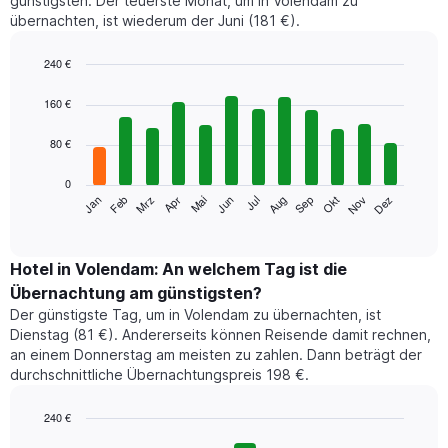
günstigsten. Der teuerste Monat, um in Volendam zu
übernachten, ist wiederum der Juni (181 €).
240 €
Bar
Chart
graphic.
chart
160 €
with
12
80 €
bars.
0
Das
Jan
Feb
Mrz
Apr
Mai
Jun
Jul
Aug
Sep
Okt
Nov
Dez
folgende
End
of
Diagramm
interactive
zeigt
chart
den
Hotel in Volendam: An welchem Tag ist die
durchschnittlichen
Übernachtung am günstigsten?
Zimmerpreis
Der günstigste Tag, um in Volendam zu übernachten, ist
im
Dienstag (81 €). Andererseits können Reisende damit rechnen,
jeweiligen
an einem Donnerstag am meisten zu zahlen. Dann beträgt der
Monat
durchschnittliche Übernachtungspreis 198 €.
an.
Das
Diagramm
240 €
hat
Bar
Chart