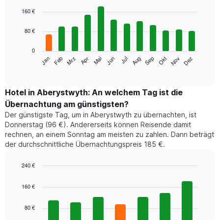
Bar
Chart
graphic.
chart
160 €
with
12
80 €
bars.
0
Das
Jan
Feb
Mrz
Apr
Mai
Jun
Jul
Aug
Sep
Okt
Nov
Dez
folgende
End
of
Diagramm
interactive
zeigt
chart
den
Hotel in Aberystwyth: An welchem Tag ist die
durchschnittlichen
Übernachtung am günstigsten?
Zimmerpreis
Der günstigste Tag, um in Aberystwyth zu übernachten, ist
im
Donnerstag (96 €). Andererseits können Reisende damit
jeweiligen
rechnen, an einem Sonntag am meisten zu zahlen. Dann beträgt
Monat
der durchschnittliche Übernachtungspreis 185 €.
an.
Das
Diagramm
240 €
hat
Bar
Chart
1
graphic.
chart
160 €
with
X-
7
Achse,
80 €
bars.
die