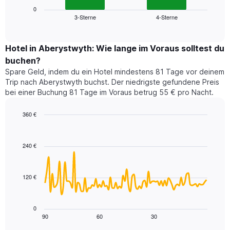
die
zeigt
0
die
3-Sterne
4-Sterne
den
End
Hotelkategorien
of
durchschnittlichen
nach
interactive
Zimmerpreis
chart
Sternen
für
Hotel in Aberystwyth: Wie lange im Voraus solltest du
anzeigt
dieses
buchen?
Das
Wochenende
Diagramm
Spare Geld, indem du ein Hotel mindestens 81 Tage vor deinem
in
hat
Trip nach Aberystwyth buchst. Der niedrigste gefundene Preis
den
1
bei einer Buchung 81 Tage im Voraus betrug 55 € pro Nacht.
letzten
Y-
3
Achse,
360 €
Tagen,
die
aggregiert
Line
Chart
den
graphic.
chart
nach
durchschnittlichen
with
Sternebewertung.
240 €
Zimmerpreis
90
Das
für
data
Diagramm
points.
heute
hat
120 €
Nacht
1
Das
in
X-
folgende
den
Achse,
Diagramm
letzten
0
die
zeigt,
3
90
60
30
End
die
of
wie
Tagen
interactive