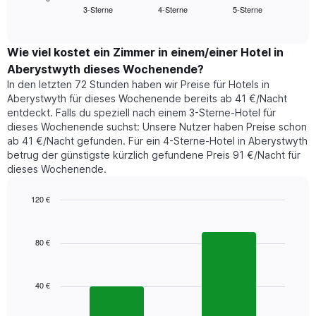
Das
3-Sterne
4-Sterne
5-Sterne
den
End
Diagramm
of
durchschnittlichen
hat
interactive
Zimmerpreis,
chart
1
der
Wie viel kostet ein Zimmer in einem/einer Hotel in
Y-
für
Achse,
Aberystwyth dieses Wochenende?
heute
die
In den letzten 72 Stunden haben wir Preise für Hotels in
Nacht
den
Aberystwyth für dieses Wochenende bereits ab 41 €/Nacht
in
durchschnittlichen
entdeckt. Falls du speziell nach einem 3-Sterne-Hotel für
den
Zimmerpreis
dieses Wochenende suchst: Unsere Nutzer haben Preise schon
letzten
anzeigt.
ab 41 €/Nacht gefunden. Für ein 4-Sterne-Hotel in Aberystwyth
3
betrug der günstigste kürzlich gefundene Preis 91 €/Nacht für
Tagen
dieses Wochenende.
gefunden
wurde,
aggregiert
120 €
nach
Bar
Chart
Sternebewertung.
graphic.
chart
with
Das
80 €
2
Diagramm
bars.
hat
1
40 €
Das
X-
folgende
Achse,
Diagramm