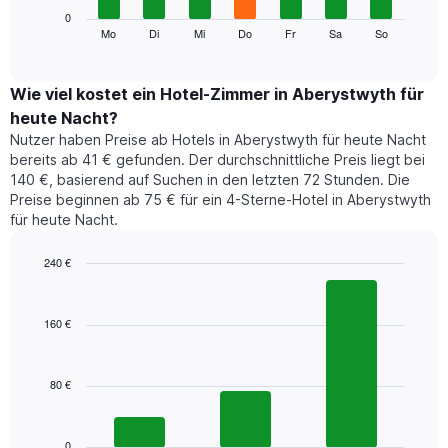
die
Das
0
Monate
folgende
Mo
Di
Mi
Do
Fr
Sa
So
End
anzeigt.
of
Diagramm
Das
interactive
zeigt
chart
Diagramm
den
Wie viel kostet ein Hotel-Zimmer in Aberystwyth für
hat
durchschnittlichen
1
heute Nacht?
Preis
Y-
Nutzer haben Preise ab Hotels in Aberystwyth für heute Nacht
eines
Achse,
bereits ab 41 € gefunden. Der durchschnittliche Preis liegt bei
Zimmers
die
140 €, basierend auf Suchen in den letzten 72 Stunden. Die
für
den
Preise beginnen ab 75 € für ein 4-Sterne-Hotel in Aberystwyth
den
durchschnittlichen
für heute Nacht.
jeweiligen
Zimmerpreis
Wochentag.
anzeigt.
Das
240 €
Diagramm
Bar
Chart
hat
graphic.
chart
1
with
160 €
3
X-
bars.
Achse,
die
80 €
Das
die
folgende
Wochentage
Diagramm
anzeigt.
zeigt
0