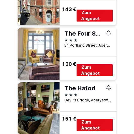
143 €
Zum
Angebot
The Four Seasons Hotel
3 Sterne
54 Portland Street, Aberystwyth, Großbritannien
130 €
Zum
Angebot
The Hafod
3 Sterne
Devil's Bridge, Aberystwyth, Großbritannien
151 €
Zum
Angebot