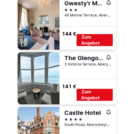
Gwesty'r Marine Hotel & Spa
3 Sterne
46 Marine Terrace, Aberystwyth, Großbritannien
144 €
Zum
Angebot
The Glengower
3 Victoria Terrace, Aberystwyth, Großbritannien
141 €
Zum
Angebot
Castle Hotel
4 Sterne
South Road, Aberystwyth, Großbritannien