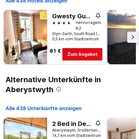
Alle 438 Hotels anzeigen
gefunden
dem
wurde.
Aufenthalt
Gwesty Guest House
anzeigt
4 Sterne
Hervorragend
Das
8,2
Diagramm
Glyn-Garth, South Road (Tan-Y-Cae), Aberystwyth, Großbritannien
hat
0,5 km vom Stadtzentrum
1
Y-
81 €
Achse,
Zum Angebot
die
den
durchschnittlichen
Zimmerpreis
Alternative Unterkünfte in
anzeigt
Aberystwyth
Alle 438 Unterkünfte anzeigen
2 Bed in Devils Bridge oc-d29575
Aberystwyth, Großbritannien
14,7 km vom Stadtzentrum