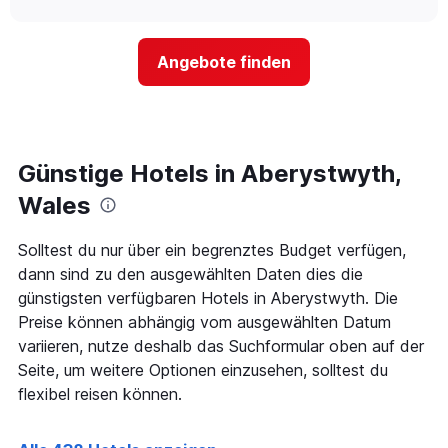
Hotelkategorien
sich
anzeigt.
chart
nach
der
Sternen
Preis
Angebote finden
anzeigt
für
Das
ein
Diagramm
Zimmer
hat
ändert,
1
je
Y-
näher
Günstige Hotels in Aberystwyth,
Achse,
das
die
Aufenthaltsdatum
Wales
den
rückt.
durchschnittlichen
Das
Solltest du nur über ein begrenztes Budget verfügen,
Zimmerpreis
Diagramm
an
dann sind zu den ausgewählten Daten dies die
hat
diesem
1
günstigsten verfügbaren Hotels in Aberystwyth. Die
Wochenende
X-
Preise können abhängig vom ausgewählten Datum
anzeigt,
Achse,
variieren, nutze deshalb das Suchformular oben auf der
der
die
in
Seite, um weitere Optionen einzusehen, solltest du
die
den
Anzahl
flexibel reisen können.
letzten
der
3
Tage
Tagen
vor