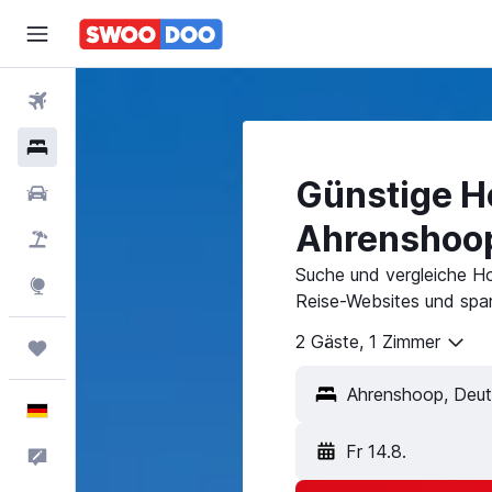
Flüge
Hotels
Günstige Ho
Mietwagen
Ahrenshoo
Pauschalreisen
Suche und vergleiche H
Explore
Reise-Websites und spar
2 Gäste, 1 Zimmer
Trips
Ahrenshoop, Deut
Deutsch
Fr 14.8.
Feedback