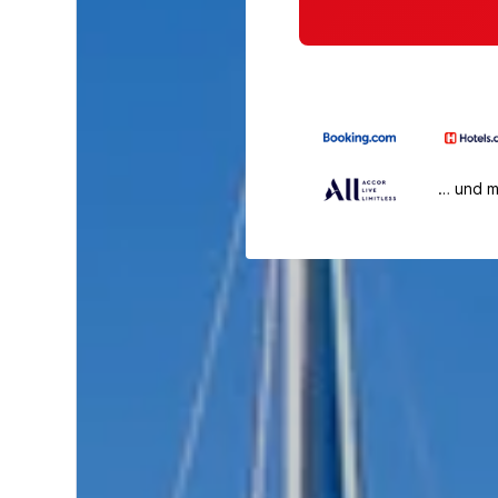
… und 