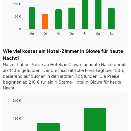
1
graphic.
chart
160 €
with
X-
7
Achse,
80 €
bars.
die
die
Das
0
Monate
folgende
Mo
Di
Mi
Do
Fr
Sa
So
End
anzeigt.
of
Diagramm
Das
interactive
zeigt
chart
Diagramm
den
Wie viel kostet ein Hotel-Zimmer in Glowe für heute
hat
durchschnittlichen
1
Nacht?
Preis
Y-
Nutzer haben Preise ab Hotels in Glowe für heute Nacht bereits
eines
Achse,
ab 143 € gefunden. Der durchschnittliche Preis liegt bei 150 €,
Zimmers
die
basierend auf Suchen in den letzten 72 Stunden. Die Preise
für
den
beginnen ab 210 € für ein 4-Sterne-Hotel in Glowe für heute
den
durchschnittlichen
Nacht.
jeweiligen
Zimmerpreis
Wochentag.
anzeigt.
Das
240 €
Diagramm
Bar
Chart
hat
graphic.
chart
1
with
160 €
2
X-
bars.
Achse,