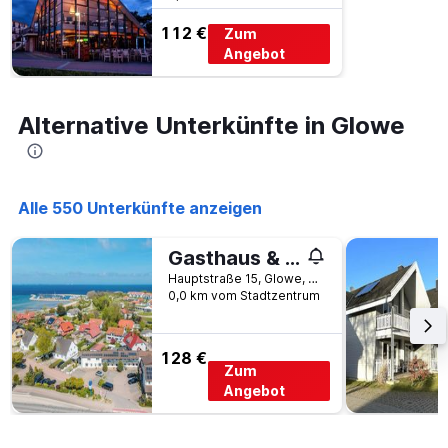
den
112 €
Zum
letzten
Angebot
3
Tagen
gefunden
wurde.
Alternative Unterkünfte in Glowe
Alle 550 Unterkünfte anzeigen
Gasthaus & Pension Zur Schaabe
Hauptstraße 15, Glowe, Mecklenburg-Vorpommern, Deutschland
0,0 km vom Stadtzentrum
128 €
Zum
Angebot