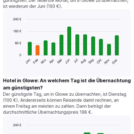
günstigsten. Der teuerste Monat, um in Glowe zu übernachten,
ist wiederum der Juni (193 €).
240 €
Bar
Chart
graphic.
chart
160 €
with
12
80 €
bars.
0
Das
Jan
Feb
Mrz
Apr
Mai
Jun
Jul
Aug
Sep
Okt
Nov
Dez
folgende
End
of
Diagramm
interactive
zeigt
chart
den
Hotel in Glowe: An welchem Tag ist die Übernachtung
durchschnittlichen
am günstigsten?
Zimmerpreis
Der günstigste Tag, um in Glowe zu übernachten, ist Dienstag
im
(100 €). Andererseits können Reisende damit rechnen, an
jeweiligen
einem Freitag am meisten zu zahlen. Dann beträgt der
Monat
durchschnittliche Übernachtungspreis 198 €.
an.
Das
Diagramm
240 €
hat
Bar
Chart