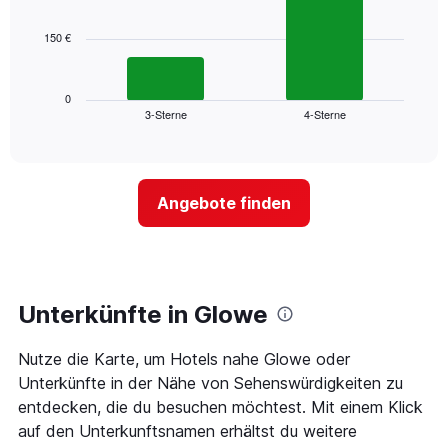
bars.
hat
1
150 €
Das
X-
folgende
Achse,
Diagramm
die
zeigt
0
die
3-Sterne
4-Sterne
den
End
Hotelkategorien
of
durchschnittlichen
nach
interactive
Zimmerpreis
chart
Sternen
für
anzeigt
dieses
Das
Angebote finden
Wochenende
Diagramm
in
hat
den
1
letzten
Y-
3
Achse,
Tagen,
Unterkünfte in Glowe
die
aggregiert
den
nach
durchschnittlichen
Nutze die Karte, um Hotels nahe Glowe oder
Sternebewertung.
Zimmerpreis
Das
Unterkünfte in der Nähe von Sehenswürdigkeiten zu
für
Diagramm
entdecken, die du besuchen möchtest. Mit einem Klick
heute
hat
Nacht
auf den Unterkunftsnamen erhältst du weitere
1
in