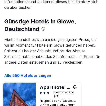
Informationen und du kannst dieses bestimmte Hotel
X-
den
Achse,
darüber buchen.
letzten
die
3
die
Tagen
Günstige Hotels in Glowe,
Hotelkategorien
anzeigt.
nach
Deutschland
Sternen
anzeigt
Das
Hierbei handelt es sich um die günstigsten Preise, die
Diagramm
wir im Moment für Hotels in Glowe gefunden haben.
hat
Solltest du bei der Ankunft und bei der Abreise
1
Y-
Spielraum haben, nutze das Suchformular, um Preise für
Achse,
andere Daten einzusehen und zu vergleichen.
die
den
durchschnittlichen
Alle 550 Hotels anzeigen
Zimmerpreis
an
Aparthotel Ostseeperle Glowe - schön gestrandet
diesem
Bewertungskategorie 3
Wochenende
Hervorragend
anzeigt,
8,7
Hauptstraße 42, Glowe, Mecklenburg-Vorpommern, Deutschland
der
0,7 km vom Stadtzentrum
in