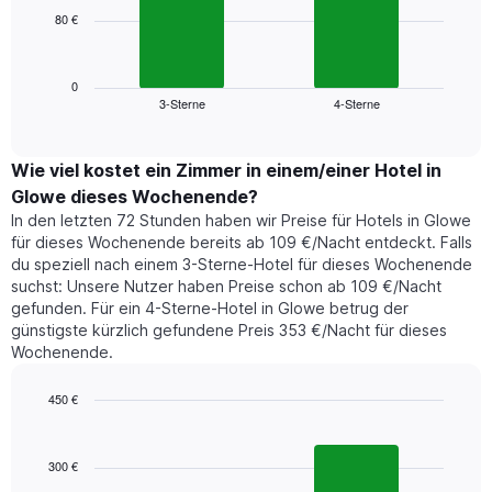
die
80 €
Das
die
folgende
Wochentage
Diagramm
anzeigt.
zeigt
0
Das
3-Sterne
4-Sterne
den
End
Diagramm
of
durchschnittlichen
hat
interactive
Zimmerpreis,
chart
1
der
Wie viel kostet ein Zimmer in einem/einer Hotel in
Y-
für
Achse,
Glowe dieses Wochenende?
heute
die
In den letzten 72 Stunden haben wir Preise für Hotels in Glowe
Nacht
den
für dieses Wochenende bereits ab 109 €/Nacht entdeckt. Falls
in
durchschnittlichen
du speziell nach einem 3-Sterne-Hotel für dieses Wochenende
den
Zimmerpreis
suchst: Unsere Nutzer haben Preise schon ab 109 €/Nacht
letzten
anzeigt.
gefunden. Für ein 4-Sterne-Hotel in Glowe betrug der
3
günstigste kürzlich gefundene Preis 353 €/Nacht für dieses
Tagen
Wochenende.
gefunden
wurde,
aggregiert
450 €
nach
Bar
Chart
Sternebewertung.
graphic.
chart
with
Das
300 €
2
Diagramm