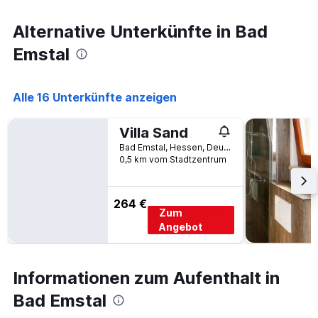
3
Tagen,
Alternative Unterkünfte in Bad
aggregiert
Emstal
nach
Sternebewertung.
Das
Diagramm
Alle 16 Unterkünfte anzeigen
hat
1
Villa Sand
X-
Achse,
Bad Emstal, Hessen, Deutschland
die
0,5 km vom Stadtzentrum
die
Hotelkategorien
nach
264 €
Zum
Sternen
Angebot
anzeigt
Das
Diagramm
hat
Informationen zum Aufenthalt in
1
Y-
Bad Emstal
Achse,