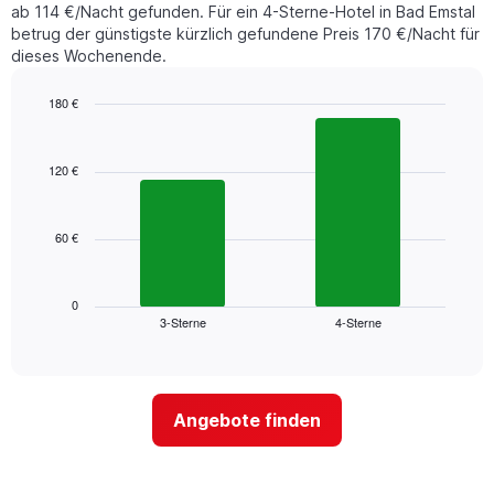
ab 114 €/Nacht gefunden. Für ein 4-Sterne-Hotel in Bad Emstal
betrug der günstigste kürzlich gefundene Preis 170 €/Nacht für
dieses Wochenende.
180 €
Bar
Chart
graphic.
chart
with
120 €
2
bars.
60 €
Das
folgende
Diagramm
zeigt
0
3-Sterne
4-Sterne
den
End
of
durchschnittlichen
interactive
Zimmerpreis
chart
für
dieses
Angebote finden
Wochenende
in
den
letzten