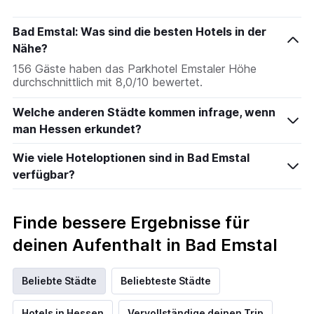
die
den
durchschnittlichen
Bad Emstal: Was sind die besten Hotels in der
Zimmerpreis
Nähe?
an
156 Gäste haben das Parkhotel Emstaler Höhe
diesem
durchschnittlich mit 8,0/10 bewertet.
Wochenende
anzeigt,
der
Welche anderen Städte kommen infrage, wenn
in
man Hessen erkundet?
den
letzten
Wie viele Hoteloptionen sind in Bad Emstal
3
verfügbar?
Tagen
gefunden
wurde.
Finde bessere Ergebnisse für
deinen Aufenthalt in Bad Emstal
Beliebte Städte
Beliebteste Städte
Hotels in Hessen
Vervollständige deinen Trip