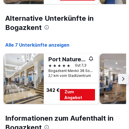
Alternative Unterkünfte in
Bogazkent
Alle 7 Unterkünfte anzeigen
Port Nature Luxury Resort & Spa
5 Sterne
Gut 7,3
Bogazkent Mevkii 38 Sokak, 4, Bogazkent, Türkei
2,1 km vom Stadtzentrum
342 €
Zum
Angebot
Informationen zum Aufenthalt in
Bogazkent