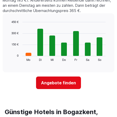
Montag (45 €). Andererseits können Reisende damit rechnen,
an einem Dienstag am meisten zu zahlen. Dann beträgt der
durchschnittliche Übernachtungspreis 365 €.
450 €
Bar
Chart
graphic.
chart
300 €
with
7
150 €
bars.
Das
0
folgende
Mo
Di
Mi
Do
Fr
Sa
So
End
of
Diagramm
interactive
zeigt
chart
den
durchschnittlichen
Angebote finden
Preis
eines
Zimmers
für
den
jeweiligen
Günstige Hotels in Bogazkent,
Wochentag.