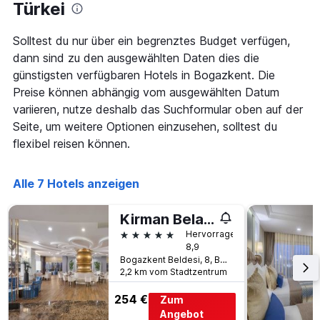
Das
Türkei
Diagramm
hat
Solltest du nur über ein begrenztes Budget verfügen,
1
dann sind zu den ausgewählten Daten dies die
X-
Achse,
günstigsten verfügbaren Hotels in Bogazkent. Die
die
Preise können abhängig vom ausgewählten Datum
die
variieren, nutze deshalb das Suchformular oben auf der
Wochentage
Seite, um weitere Optionen einzusehen, solltest du
anzeigt.
Das
flexibel reisen können.
Diagramm
hat
1
Alle 7 Hotels anzeigen
Y-
Achse,
Kirman Belazur Resort & Spa
die
5 Sterne
Hervorragend
den
8,9
durchschnittlichen
Bogazkent Beldesi, 8, Bogazkent, Türkei
Zimmerpreis
2,2 km vom Stadtzentrum
anzeigt.
254 €
Zum
Angebot