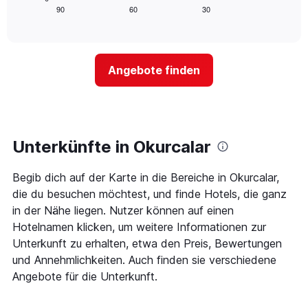
die
zeigt,
90
60
30
End
Hotelkategorien
of
wie
interactive
nach
sich
chart
Sternen
der
anzeigt
Preis
Das
Angebote finden
für
Diagramm
ein
hat
Zimmer
1
ändert,
Y-
je
Achse,
näher
Unterkünfte in Okurcalar
die
das
den
Aufenthaltsdatum
durchschnittlichen
Begib dich auf der Karte in die Bereiche in Okurcalar,
rückt.
Zimmerpreis
Das
die du besuchen möchtest, und finde Hotels, die ganz
an
Diagramm
in der Nähe liegen. Nutzer können auf einen
diesem
hat
Wochenende
Hotelnamen klicken, um weitere Informationen zur
1
anzeigt,
Unterkunft zu erhalten, etwa den Preis, Bewertungen
X-
der
Achse,
und Annehmlichkeiten. Auch finden sie verschiedene
in
die
Angebote für die Unterkunft.
den
die
letzten
Anzahl
3