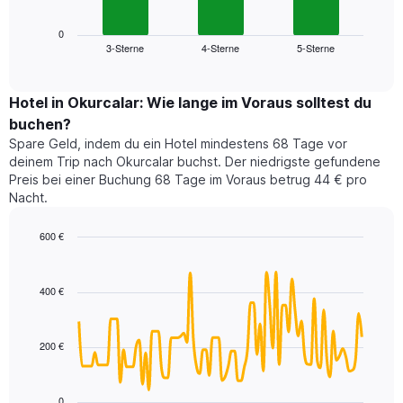
Das
Diagramm
Diagramm
zeigt
0
hat
3-Sterne
4-Sterne
5-Sterne
den
End
1
of
durchschnittlichen
Y-
interactive
Zimmerpreis
chart
Achse,
für
Hotel in Okurcalar: Wie lange im Voraus solltest du
die
dieses
den
buchen?
Wochenende
durchschnittlichen
Spare Geld, indem du ein Hotel mindestens 68 Tage vor
in
Zimmerpreis
deinem Trip nach Okurcalar buchst. Der niedrigste gefundene
den
anzeigt.
Preis bei einer Buchung 68 Tage im Voraus betrug 44 € pro
letzten
Nacht.
3
Tagen,
600 €
aggregiert
nach
Line
Chart
graphic.
chart
Sternebewertung.
with
Das
400 €
90
Diagramm
data
hat
points.
1
200 €
X-
Das
Achse,
folgende
die
Diagramm
0