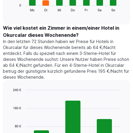
die
Das
0
Monate
folgende
Mo
Di
Mi
Do
Fr
Sa
So
End
anzeigt.
of
Diagramm
Das
interactive
zeigt
chart
Diagramm
den
Wie viel kostet ein Zimmer in einem/einer Hotel in
hat
durchschnittlichen
1
Okurcalar dieses Wochenende?
Preis
Y-
In den letzten 72 Stunden haben wir Preise für Hotels in
eines
Achse,
Okurcalar für dieses Wochenende bereits ab 64 €/Nacht
Zimmers
die
entdeckt. Falls du speziell nach einem 3-Sterne-Hotel für
für
den
dieses Wochenende suchst: Unsere Nutzer haben Preise schon
den
durchschnittlichen
ab 64 €/Nacht gefunden. Für ein 4-Sterne-Hotel in Okurcalar
jeweiligen
Zimmerpreis
betrug der günstigste kürzlich gefundene Preis 195 €/Nacht für
Wochentag.
anzeigt.
Das
dieses Wochenende.
Diagramm
hat
240 €
1
Bar
Chart
X-
graphic.
chart
Achse,
with
160 €
3
die
bars.
die
Wochentage
80 €
Das
anzeigt.
folgende