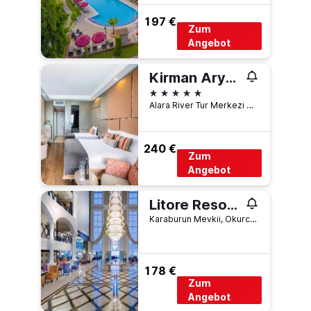
197 €
Zum
Angebot
Kirman Arycanda De Luxe
5 Sterne
Alara River Tur Merkezi Karaburun Mevkii, Okurcalar, Türkei
240 €
Zum
Angebot
Litore Resort Hotel & Spa
Karaburun Mevkii, Okurcalar, Türkei
178 €
Zum
Angebot