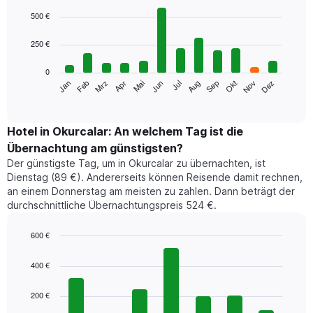
Bar
Chart
graphic.
chart
500 €
with
12
250 €
bars.
0
Das
Jan
Feb
Mrz
Apr
Mai
Jun
Jul
Aug
Sep
Okt
Nov
Dez
folgende
End
of
Diagramm
interactive
zeigt
chart
den
Hotel in Okurcalar: An welchem Tag ist die
durchschnittlichen
Übernachtung am günstigsten?
Zimmerpreis
Der günstigste Tag, um in Okurcalar zu übernachten, ist
im
Dienstag (89 €). Andererseits können Reisende damit rechnen,
jeweiligen
an einem Donnerstag am meisten zu zahlen. Dann beträgt der
Monat
durchschnittliche Übernachtungspreis 524 €.
an.
Das
Diagramm
600 €
hat
Bar
Chart
1
graphic.
chart
400 €
with
X-
7
Achse,
200 €
bars.
die