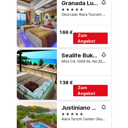
Granada Luxury Okurcalar
5 Sterne
Okurcalar Alara Tourism Center Alanya, Okurcalar, Türkei
166 €
Zum
Angebot
Sealife Buket Resort & Beach Hotel
Ilifos Cd. 1009 Sk. No:32, Okurcalar, Türkei
138 €
Zum
Angebot
Justiniano Deluxe Resort
5 Sterne
Alara Turizm Center Okurcalar, Okurcalar, Türkei