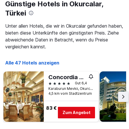
der
Günstige Hotels in Okurcalar,
Tagen
Tage
gefunden
vor
Türkei
wurde.
dem
Aufenthalt
Unter allen Hotels, die wir in Okurcalar gefunden haben,
anzeigt
bieten diese Unterkünfte den günstigsten Preis. Ziehe
Das
Diagramm
abweichende Daten in Betracht, wenn du Preise
hat
vergleichen kannst.
1
Y-
Achse,
Alle 47 Hotels anzeigen
die
den
Concordia Celes Hotel
durchschnittlichen
Zimmerpreis
5 Sterne
Gut 6,4
anzeigt
Karaburun Mevkii, Okurcalar Kasabası, 404, Okurcalar, Türkei
4,5 km vom Stadtzentrum
83 €
Zum Angebot