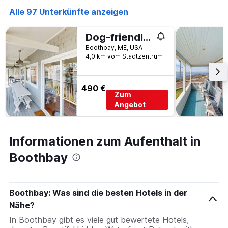
1
Alle 97 Unterkünfte anzeigen
X-
Achse,
Dog-friendly river-view home with wood stove, deck, patio, dock, beach, grill
die
die
Boothbay, ME, USA
Wochentage
4,0 km vom Stadtzentrum
anzeigt.
Das
Diagramm
490 €
hat
Zum
1
Angebot
Y-
Achse,
die
Informationen zum Aufenthalt in
den
durchschnittlichen
Boothbay
Zimmerpreis
anzeigt.
Boothbay: Was sind die besten Hotels in der
Nähe?
In Boothbay gibt es viele gut bewertete Hotels,