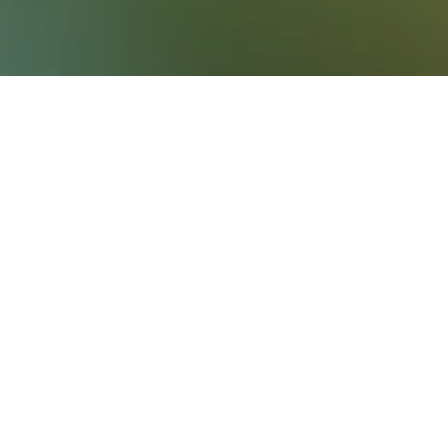
d mehr für deine Unterkunft in in Bretzfeld
e
ts ab
rend auf
für ein