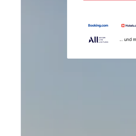
… und 