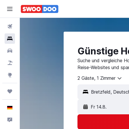
Flüge
Hotels
Günstige Ho
Mietwagen
Suche und vergleiche Ho
Pauschalreisen
Reise-Websites und spar
Explore
2 Gäste, 1 Zimmer
Trips
Fr 14.8.
Deutsch
Feedback