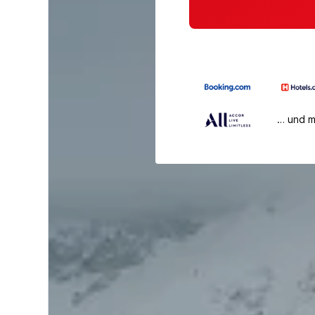
… und 