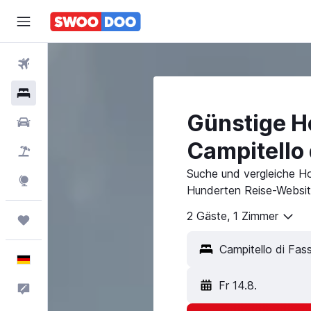
Flüge
Hotels
Günstige Ho
Mietwagen
Campitello 
Pauschalreisen
Suche und vergleiche Hot
Explore
Hunderten Reise-Websit
2 Gäste, 1 Zimmer
Trips
Campitello di Fass
Deutsch
Fr 14.8.
Feedback