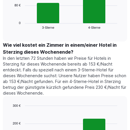
die
80 €
Das
die
folgende
Wochentage
Diagramm
anzeigt.
zeigt
0
Das
3-Sterne
4-Sterne
den
End
Diagramm
of
durchschnittlichen
hat
interactive
Zimmerpreis,
chart
1
der
Wie viel kostet ein Zimmer in einem/einer Hotel in
Y-
für
Achse,
Sterzing dieses Wochenende?
heute
die
In den letzten 72 Stunden haben wir Preise für Hotels in
Nacht
den
Sterzing für dieses Wochenende bereits ab 153 €/Nacht
in
durchschnittlichen
entdeckt. Falls du speziell nach einem 3-Sterne-Hotel für
den
Zimmerpreis
dieses Wochenende suchst: Unsere Nutzer haben Preise schon
letzten
anzeigt.
ab 153 €/Nacht gefunden. Für ein 4-Sterne-Hotel in Sterzing
3
betrug der günstigste kürzlich gefundene Preis 230 €/Nacht für
Tagen
dieses Wochenende.
gefunden
wurde,
aggregiert
300 €
nach
Bar
Chart
Sternebewertung.
graphic.
chart
with
Das
200 €
2
Diagramm