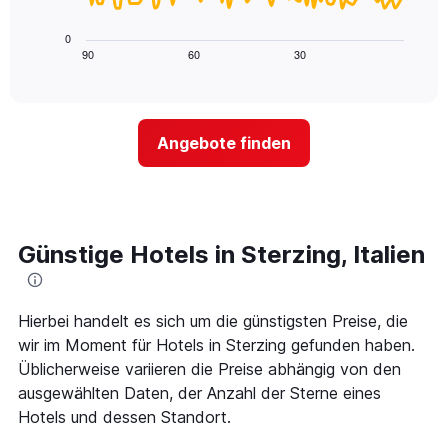
X-
folgende
den
Achse,
Diagramm
letzten
0
die
zeigt,
3
90
60
30
End
die
of
wie
Tagen
interactive
Hotelkategorien
sich
anzeigt.
chart
nach
der
Sternen
Preis
Angebote finden
anzeigt
für
Das
ein
Diagramm
Zimmer
hat
ändert,
1
je
Y-
näher
Günstige Hotels in Sterzing, Italien
Achse,
das
die
Aufenthaltsdatum
den
rückt.
durchschnittlichen
Das
Hierbei handelt es sich um die günstigsten Preise, die
Zimmerpreis
Diagramm
wir im Moment für Hotels in Sterzing gefunden haben.
an
hat
Üblicherweise variieren die Preise abhängig von den
diesem
1
Wochenende
ausgewählten Daten, der Anzahl der Sterne eines
X-
anzeigt,
Achse,
Hotels und dessen Standort.
der
die
in