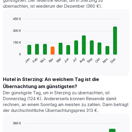
günstigsten. Der teuerste Monat, um in Sterzing zu
übernachten, ist wiederum der Dezember (360 €).
450 €
Bar
Chart
graphic.
chart
300 €
with
12
150 €
bars.
0
Das
Jan
Feb
Mrz
Apr
Mai
Jun
Jul
Aug
Sep
Okt
Nov
Dez
folgende
End
of
Diagramm
interactive
zeigt
chart
den
Hotel in Sterzing: An welchem Tag ist die
durchschnittlichen
Übernachtung am günstigsten?
Zimmerpreis
Der günstigste Tag, um in Sterzing zu übernachten, ist
im
Donnerstag (124 €). Andererseits können Reisende damit
jeweiligen
rechnen, an einem Sonntag am meisten zu zahlen. Dann beträgt
Monat
der durchschnittliche Übernachtungspreis 313 €.
an.
Das
Diagramm
360 €
hat
Bar
Chart