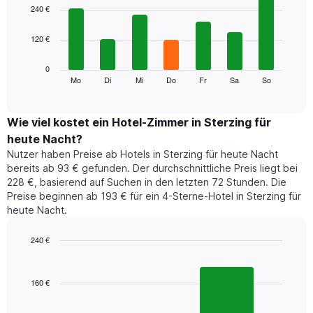
1
graphic.
chart
240 €
with
X-
7
Achse,
120 €
bars.
die
die
Das
0
Monate
folgende
Mo
Di
Mi
Do
Fr
Sa
So
End
anzeigt.
of
Diagramm
Das
interactive
zeigt
chart
Diagramm
den
Wie viel kostet ein Hotel-Zimmer in Sterzing für
hat
durchschnittlichen
1
heute Nacht?
Preis
Y-
Nutzer haben Preise ab Hotels in Sterzing für heute Nacht
eines
Achse,
bereits ab 93 € gefunden. Der durchschnittliche Preis liegt bei
Zimmers
die
228 €, basierend auf Suchen in den letzten 72 Stunden. Die
für
den
Preise beginnen ab 193 € für ein 4-Sterne-Hotel in Sterzing für
den
durchschnittlichen
heute Nacht.
jeweiligen
Zimmerpreis
Wochentag.
anzeigt.
Das
240 €
Diagramm
Bar
Chart
hat
graphic.
chart
1
with
160 €
2
X-
bars.
Achse,