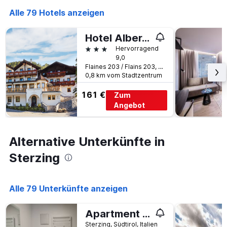
die
den
Anzahl
Alle 79 Hotels anzeigen
letzten
der
3
Tage
Hotel Albergo Sonnenheim
Tagen
vor
gefunden
3 Sterne
Hervorragend
dem
wurde.
9,0
Aufenthalt
Flaines 203 / Flains 203, Sterzing, Südtirol, Italien
anzeigt
0,8 km vom Stadtzentrum
Das
Diagramm
161 €
Zum
hat
Angebot
1
Y-
Achse,
die
Alternative Unterkünfte in
den
Sterzing
durchschnittlichen
Zimmerpreis
anzeigt
Alle 79 Unterkünfte anzeigen
Apartment Bergzeit Sterzing
Sterzing, Südtirol, Italien