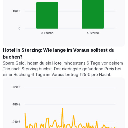
bars.
hat
1
100 €
Das
X-
folgende
Achse,
Diagramm
die
zeigt
0
die
3-Sterne
4-Sterne
den
End
Hotelkategorien
of
durchschnittlichen
nach
interactive
Zimmerpreis
chart
Sternen
für
Hotel in Sterzing: Wie lange im Voraus solltest du
anzeigt
dieses
buchen?
Das
Wochenende
Diagramm
Spare Geld, indem du ein Hotel mindestens 6 Tage vor deinem
in
hat
Trip nach Sterzing buchst. Der niedrigste gefundene Preis bei
den
1
einer Buchung 6 Tage im Voraus betrug 125 € pro Nacht.
letzten
Y-
3
Achse,
720 €
Tagen,
die
aggregiert
Line
Chart
den
graphic.
chart
nach
durchschnittlichen
with
Sternebewertung.
480 €
Zimmerpreis
90
Das
für
data
Diagramm
points.
heute
hat
240 €
Nacht
1
Das
in