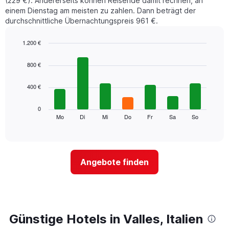
(229 €). Andererseits können Reisende damit rechnen, an
einem Dienstag am meisten zu zahlen. Dann beträgt der
durchschnittliche Übernachtungspreis 961 €.
1.200 €
Bar
Chart
graphic.
chart
800 €
with
7
400 €
bars.
Das
0
folgende
Mo
Di
Mi
Do
Fr
Sa
So
End
of
Diagramm
interactive
zeigt
chart
den
durchschnittlichen
Angebote finden
Preis
eines
Zimmers
für
den
jeweiligen
Günstige Hotels in Valles, Italien
Wochentag.