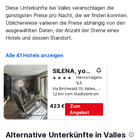
Das
Diese Unterkünfte bei Valles veranschlagen die
Diagramm
hat
günstigsten Preise pro Nacht, die wir finden konnten.
1
Üblicherweise variieren die Preise abhängig von den
X-
ausgewählten Daten, der Anzahl der Sterne eines
Achse,
Hotels und dessen Standort.
die
die
Wochentage
Alle 41 Hotels anzeigen
anzeigt.
Das
Diagramm
SILENA, your soulful hotel - adults only
hat
4 Sterne
Hervorragend
1
9,5
Y-
Via Birchwald 10, Valles, Südtirol, Italien
Achse,
1,2 km vom Stadtzentrum
die
den
423 €
Zum
durchschnittlichen
Angebot
Zimmerpreis
anzeigt.
Alternative Unterkünfte in Valles