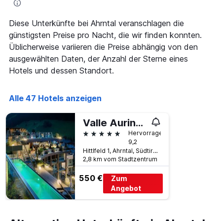
nach
durchschnittlichen
Sternebewertung.
Zimmerpreis
Diese Unterkünfte bei Ahrntal veranschlagen die
Das
für
Diagramm
günstigsten Preise pro Nacht, die wir finden konnten.
heute
hat
Nacht
Üblicherweise variieren die Preise abhängig von den
1
in
ausgewählten Daten, der Anzahl der Sterne eines
X-
den
Hotels und dessen Standort.
Achse,
letzten
die
3
die
Tagen
Alle 47 Hotels anzeigen
Hotelkategorien
anzeigt.
nach
Sternen
Valle Aurina/Lunaris Wellnessresort
anzeigt
5 Sterne
Hervorragend
Das
9,2
Diagramm
Hittlfeld 1, Ahrntal, Südtirol, Italien
hat
2,8 km vom Stadtzentrum
1
Y-
550 €
Zum
Achse,
Angebot
die
den
durchschnittlichen
Zimmerpreis