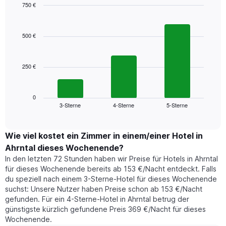
Das
750 €
Diagramm
Bar
Chart
hat
graphic.
chart
1
with
500 €
3
X-
bars.
Achse,
die
250 €
Das
die
folgende
Wochentage
Diagramm
anzeigt.
zeigt
0
Das
3-Sterne
4-Sterne
5-Sterne
den
End
Diagramm
of
durchschnittlichen
hat
interactive
Zimmerpreis,
chart
1
der
Wie viel kostet ein Zimmer in einem/einer Hotel in
Y-
für
Achse,
Ahrntal dieses Wochenende?
heute
die
In den letzten 72 Stunden haben wir Preise für Hotels in Ahrntal
Nacht
den
für dieses Wochenende bereits ab 153 €/Nacht entdeckt. Falls
in
durchschnittlichen
du speziell nach einem 3-Sterne-Hotel für dieses Wochenende
den
Zimmerpreis
suchst: Unsere Nutzer haben Preise schon ab 153 €/Nacht
letzten
anzeigt.
gefunden. Für ein 4-Sterne-Hotel in Ahrntal betrug der
3
günstigste kürzlich gefundene Preis 369 €/Nacht für dieses
Tagen
Wochenende.
gefunden