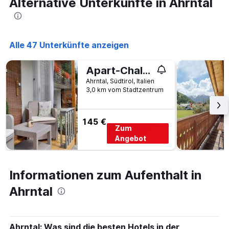
Alternative Unterkünfte in Ahrntal
an
diesem
Wochenende
anzeigt,
Alle 47 Unterkünfte anzeigen
der
in
den
Apart-Chalet Talblick
letzten
Ahrntal, Südtirol, Italien
3
3,0 km vom Stadtzentrum
Tagen
gefunden
wurde.
145 €
Zum
Angebot
Informationen zum Aufenthalt in
Ahrntal
Ahrntal: Was sind die besten Hotels in der