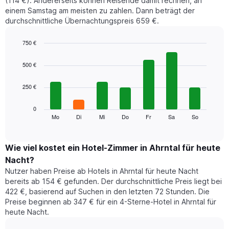
(114 €). Andererseits können Reisende damit rechnen, an
einem Samstag am meisten zu zahlen. Dann beträgt der
durchschnittliche Übernachtungspreis 659 €.
750 €
Bar
Chart
graphic.
chart
500 €
with
7
250 €
bars.
Das
0
folgende
Mo
Di
Mi
Do
Fr
Sa
So
End
of
Diagramm
interactive
zeigt
chart
den
Wie viel kostet ein Hotel-Zimmer in Ahrntal für heute
durchschnittlichen
Nacht?
Preis
Nutzer haben Preise ab Hotels in Ahrntal für heute Nacht
eines
bereits ab 154 € gefunden. Der durchschnittliche Preis liegt bei
Zimmers
422 €, basierend auf Suchen in den letzten 72 Stunden. Die
für
Preise beginnen ab 347 € für ein 4-Sterne-Hotel in Ahrntal für
den
heute Nacht.
jeweiligen
Wochentag.