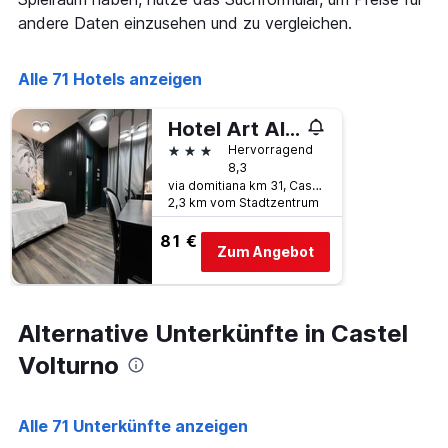
die
andere Daten einzusehen und zu vergleichen.
die
Anzahl
der
Alle 71 Hotels anzeigen
Tage
vor
dem
Hotel Art Al Boschetto
Aufenthalt
3 Sterne
Hervorragend
anzeigt
8,3
Das
via domitiana km 31, Castel Volturno, Provinz Caserta, Italien
Diagramm
2,3 km vom Stadtzentrum
hat
1
81 €
Y-
Zum Angebot
Achse,
die
den
durchschnittlichen
Alternative Unterkünfte in Castel
Zimmerpreis
Volturno
anzeigt
Alle 71 Unterkünfte anzeigen