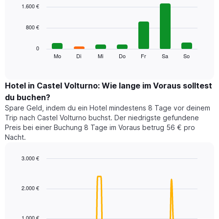
1
graphic.
chart
1.600 €
with
X-
7
Achse,
800 €
bars.
die
die
Das
0
Monate
folgende
Mo
Di
Mi
Do
Fr
Sa
So
End
anzeigt.
of
Diagramm
Das
interactive
zeigt
chart
Diagramm
den
Hotel in Castel Volturno: Wie lange im Voraus solltest
hat
durchschnittlichen
1
du buchen?
Preis
Y-
Spare Geld, indem du ein Hotel mindestens 8 Tage vor deinem
eines
Achse,
Trip nach Castel Volturno buchst. Der niedrigste gefundene
Zimmers
die
Preis bei einer Buchung 8 Tage im Voraus betrug 56 € pro
für
den
Nacht.
den
durchschnittlichen
jeweiligen
Zimmerpreis
Wochentag.
3.000 €
anzeigt.
Das
Line
Chart
Diagramm
graphic.
chart
with
hat
2.000 €
90
1
data
X-
points.
Achse,
1.000 €