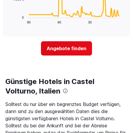
die
Das
die
folgende
Wochentage
Diagramm
0
anzeigt.
zeigt,
90
60
30
End
Das
of
wie
Diagramm
interactive
sich
chart
hat
der
1
Preis
Y-
Angebote finden
für
Achse,
ein
die
Zimmer
den
ändert,
durchschnittlichen
je
Zimmerpreis
näher
Günstige Hotels in Castel
anzeigt.
das
Aufenthaltsdatum
Volturno, Italien
rückt.
Das
Solltest du nur über ein begrenztes Budget verfügen,
Diagramm
dann sind zu den ausgewählten Daten dies die
hat
1
günstigsten verfügbaren Hotels in Castel Volturno.
X-
Solltest du bei der Ankunft und bei der Abreise
Achse,
Spielraum haben, nutze das Suchformular, um Preise für