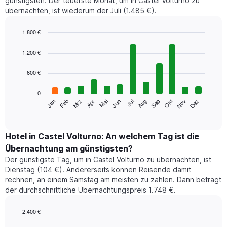
günstigsten. Der teuerste Monat, um in Castel Volturno zu
übernachten, ist wiederum der Juli (1.485 €).
1.800 €
Bar
Chart
graphic.
chart
1.200 €
with
12
600 €
bars.
0
Das
Jan
Feb
Mrz
Apr
Mai
Jun
Jul
Aug
Sep
Okt
Nov
Dez
folgende
End
of
Diagramm
interactive
zeigt
chart
den
Hotel in Castel Volturno: An welchem Tag ist die
durchschnittlichen
Übernachtung am günstigsten?
Zimmerpreis
Der günstigste Tag, um in Castel Volturno zu übernachten, ist
im
Dienstag (104 €). Andererseits können Reisende damit
jeweiligen
rechnen, an einem Samstag am meisten zu zahlen. Dann beträgt
Monat
der durchschnittliche Übernachtungspreis 1.748 €.
an.
Das
Diagramm
2.400 €
hat
Bar
Chart