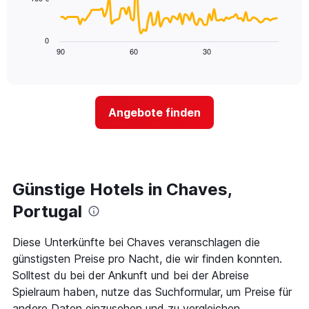
X-
Das
den
Achse,
folgende
letzten
die
Diagramm
3
0
die
zeigt,
Tagen
90
60
30
End
Hotelkategorien
of
wie
anzeigt.
interactive
nach
sich
chart
Sternen
der
anzeigt
Preis
Das
Angebote finden
für
Diagramm
ein
hat
Zimmer
1
ändert,
Y-
je
Achse,
näher
Günstige Hotels in Chaves,
die
das
den
Aufenthaltsdatum
Portugal
durchschnittlichen
rückt.
Zimmerpreis
Das
Diese Unterkünfte bei Chaves veranschlagen die
an
Diagramm
diesem
günstigsten Preise pro Nacht, die wir finden konnten.
hat
Wochenende
1
Solltest du bei der Ankunft und bei der Abreise
anzeigt,
X-
Spielraum haben, nutze das Suchformular, um Preise für
der
Achse,
andere Daten einzusehen und zu vergleichen.
in