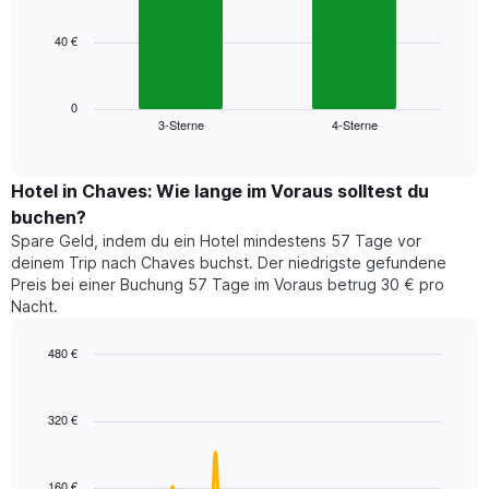
bars.
hat
1
40 €
Das
X-
folgende
Achse,
Diagramm
die
zeigt
0
die
3-Sterne
4-Sterne
den
End
Hotelkategorien
of
durchschnittlichen
nach
interactive
Zimmerpreis
chart
Sternen
für
Hotel in Chaves: Wie lange im Voraus solltest du
anzeigt
dieses
buchen?
Das
Wochenende
Diagramm
Spare Geld, indem du ein Hotel mindestens 57 Tage vor
in
hat
deinem Trip nach Chaves buchst. Der niedrigste gefundene
den
1
Preis bei einer Buchung 57 Tage im Voraus betrug 30 € pro
letzten
Y-
Nacht.
3
Achse,
Tagen,
die
480 €
aggregiert
den
nach
Line
Chart
durchschnittlichen
graphic.
chart
Sternebewertung.
Zimmerpreis
with
Das
320 €
für
90
Diagramm
heute
data
hat
points.
Nacht
1
in
160 €