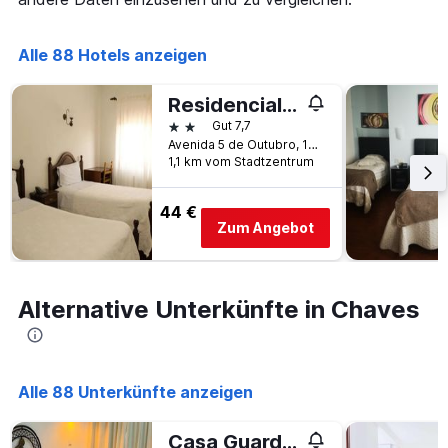
die
den
die
letzten
Anzahl
Alle 88 Hotels anzeigen
3
der
Tagen
Tage
gefunden
vor
Residencial Sao Neutel
wurde.
dem
2 Sterne
Gut 7,7
Aufenthalt
Avenida 5 de Outubro, 106, Chaves, Distrikt Vila Real, Portugal
anzeigt
1,1 km vom Stadtzentrum
Das
Diagramm
44 €
hat
Zum Angebot
1
Y-
Achse,
die
Alternative Unterkünfte in Chaves
den
durchschnittlichen
Zimmerpreis
anzeigt
Alle 88 Unterkünfte anzeigen
Casa Guardiao