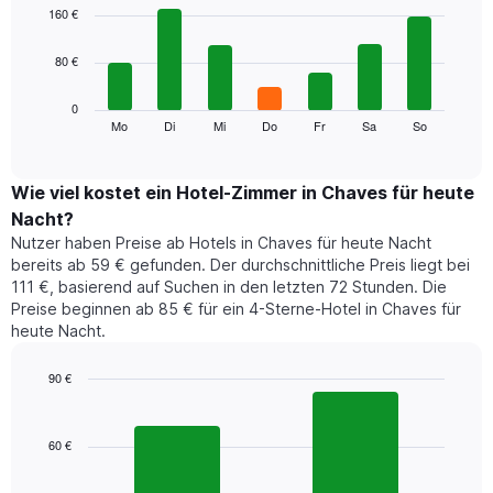
1
graphic.
chart
160 €
with
X-
7
Achse,
80 €
bars.
die
die
Das
0
Monate
folgende
Mo
Di
Mi
Do
Fr
Sa
So
End
anzeigt.
of
Diagramm
Das
interactive
zeigt
chart
Diagramm
den
Wie viel kostet ein Hotel-Zimmer in Chaves für heute
hat
durchschnittlichen
1
Nacht?
Preis
Y-
Nutzer haben Preise ab Hotels in Chaves für heute Nacht
eines
Achse,
bereits ab 59 € gefunden. Der durchschnittliche Preis liegt bei
Zimmers
die
111 €, basierend auf Suchen in den letzten 72 Stunden. Die
für
den
Preise beginnen ab 85 € für ein 4-Sterne-Hotel in Chaves für
den
durchschnittlichen
heute Nacht.
jeweiligen
Zimmerpreis
Wochentag.
anzeigt.
Das
90 €
Diagramm
Bar
Chart
hat
graphic.
chart
1
with
60 €
2
X-
bars.
Achse,