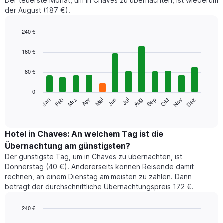
Der teuerste Monat, um in Chaves zu übernachten, ist wiederum
der August (187 €).
240 €
Bar
Chart
graphic.
chart
160 €
with
12
80 €
bars.
0
Das
Jan
Feb
Mrz
Apr
Mai
Jun
Jul
Aug
Sep
Okt
Nov
Dez
folgende
End
of
Diagramm
interactive
zeigt
chart
den
Hotel in Chaves: An welchem Tag ist die
durchschnittlichen
Übernachtung am günstigsten?
Zimmerpreis
Der günstigste Tag, um in Chaves zu übernachten, ist
im
Donnerstag (40 €). Andererseits können Reisende damit
jeweiligen
rechnen, an einem Dienstag am meisten zu zahlen. Dann
Monat
beträgt der durchschnittliche Übernachtungspreis 172 €.
an.
Das
Diagramm
240 €
hat
Bar
Chart