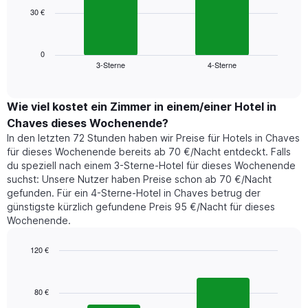
die
30 €
Das
die
folgende
Wochentage
Diagramm
anzeigt.
zeigt
0
Das
3-Sterne
4-Sterne
den
End
Diagramm
of
durchschnittlichen
hat
interactive
Zimmerpreis,
chart
1
der
Wie viel kostet ein Zimmer in einem/einer Hotel in
Y-
für
Achse,
Chaves dieses Wochenende?
heute
die
In den letzten 72 Stunden haben wir Preise für Hotels in Chaves
Nacht
den
für dieses Wochenende bereits ab 70 €/Nacht entdeckt. Falls
in
durchschnittlichen
du speziell nach einem 3-Sterne-Hotel für dieses Wochenende
den
Zimmerpreis
suchst: Unsere Nutzer haben Preise schon ab 70 €/Nacht
letzten
anzeigt.
gefunden. Für ein 4-Sterne-Hotel in Chaves betrug der
3
günstigste kürzlich gefundene Preis 95 €/Nacht für dieses
Tagen
Wochenende.
gefunden
wurde,
aggregiert
120 €
nach
Bar
Chart
Sternebewertung.
graphic.
chart
with
Das
80 €
2
Diagramm