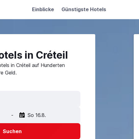
Einblicke
Günstigste Hotels
tels in Créteil
els in Créteil auf Hunderten
e Geld.
-
So 16.8.
Suchen