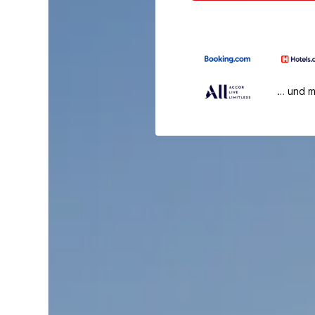
… und 