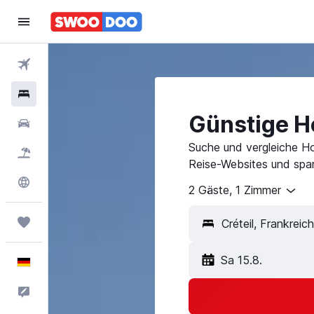
Flüge
Hotels
Günstige Ho
Mietwagen
Suche und vergleiche Hot
Pauschalreisen
Reise-Websites und spar
Explore
2 Gäste, 1 Zimmer
Trips
Sa 15.8.
Deutsch
Feedback