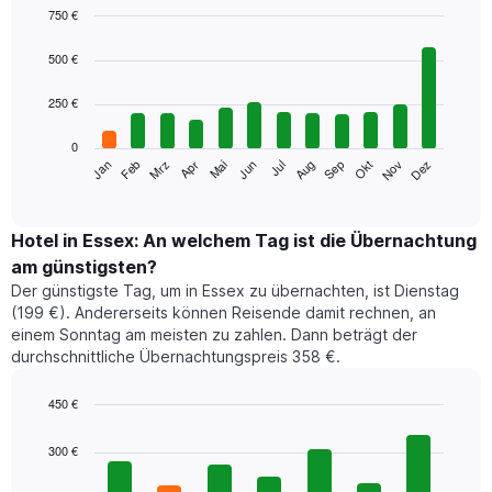
750 €
Bar
Chart
graphic.
chart
500 €
with
12
250 €
bars.
0
Das
Jan
Feb
Mrz
Apr
Mai
Jun
Jul
Aug
Sep
Okt
Nov
Dez
folgende
End
of
Diagramm
interactive
zeigt
chart
den
Hotel in Essex: An welchem Tag ist die Übernachtung
durchschnittlichen
am günstigsten?
Zimmerpreis
Der günstigste Tag, um in Essex zu übernachten, ist Dienstag
im
(199 €). Andererseits können Reisende damit rechnen, an
jeweiligen
einem Sonntag am meisten zu zahlen. Dann beträgt der
Monat
durchschnittliche Übernachtungspreis 358 €.
an.
Das
Diagramm
450 €
hat
Bar
Chart
1
graphic.
chart
300 €
with
X-
7
Achse,