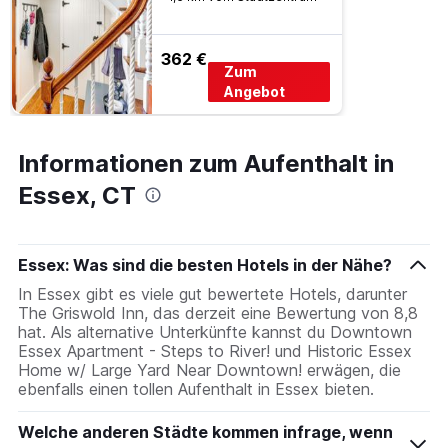
anzeigt.
Das
Diagramm
362 €
hat
Zum
1
Angebot
Y-
Achse,
die
Informationen zum Aufenthalt in
den
durchschnittlichen
Essex, CT
Zimmerpreis
anzeigt.
Essex: Was sind die besten Hotels in der Nähe?
In Essex gibt es viele gut bewertete Hotels, darunter
The Griswold Inn, das derzeit eine Bewertung von 8,8
hat. Als alternative Unterkünfte kannst du Downtown
Essex Apartment - Steps to River! und Historic Essex
Home w/ Large Yard Near Downtown! erwägen, die
ebenfalls einen tollen Aufenthalt in Essex bieten.
Welche anderen Städte kommen infrage, wenn