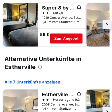
Super 8 by Wyndham Estherville
2 Sterne
Gut 7,9
1919 Central Avenue, Estherville, IA, USA
1,3 km vom Stadtzentrum
56 €
Zum Angebot
Alternative Unterkünfte in
Estherville
Alle 7 Unterkünfte anzeigen
Estherville Hotel & Suites
2 Sterne
Hervorragend 9,3
2008 Central Avenue, Estherville, IA, USA
1,4 km vom Stadtzentrum