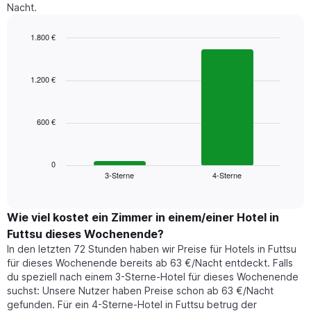
Nacht.
1.800 €
Bar
Chart
graphic.
chart
with
1.200 €
2
bars.
600 €
Das
folgende
Diagramm
zeigt
0
3-Sterne
4-Sterne
den
End
of
durchschnittlichen
interactive
Zimmerpreis,
chart
der
Wie viel kostet ein Zimmer in einem/einer Hotel in
für
Futtsu dieses Wochenende?
heute
In den letzten 72 Stunden haben wir Preise für Hotels in Futtsu
Nacht
für dieses Wochenende bereits ab 63 €/Nacht entdeckt. Falls
in
du speziell nach einem 3-Sterne-Hotel für dieses Wochenende
den
suchst: Unsere Nutzer haben Preise schon ab 63 €/Nacht
letzten
gefunden. Für ein 4-Sterne-Hotel in Futtsu betrug der
3