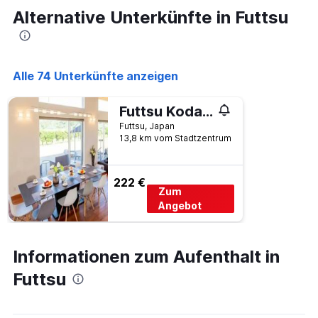
Achse,
Tagen,
Alternative Unterkünfte in Futtsu
die
aggregiert
den
nach
durchschnittlichen
Sternebewertung.
Zimmerpreis
Das
für
Alle 74 Unterkünfte anzeigen
Diagramm
heute
hat
Nacht
1
Futtsu Kodate Fk1
in
X-
den
Futtsu, Japan
Achse,
letzten
13,8 km vom Stadtzentrum
die
3
die
Tagen
Hotelkategorien
anzeigt.
222 €
nach
Zum
Sternen
Angebot
anzeigt
Das
Diagramm
Informationen zum Aufenthalt in
hat
1
Futtsu
Y-
Achse,
die