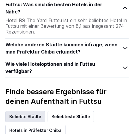
den
Futtsu: Was sind die besten Hotels in der
durchschnittlichen
Nähe?
Zimmerpreis
an
Hotel R9 The Yard Futtsu ist ein sehr beliebtes Hotel in
diesem
Futtsu mit einer Bewertung von 8,1 aus insgesamt 274
Wochenende
Rezensionen.
anzeigt,
der
Welche anderen Städte kommen infrage, wenn
in
man Präfektur Chiba erkundet?
den
letzten
Wie viele Hoteloptionen sind in Futtsu
3
Tagen
verfügbar?
gefunden
wurde.
Finde bessere Ergebnisse für
deinen Aufenthalt in Futtsu
Beliebte Städte
Beliebteste Städte
Hotels in Präfektur Chiba