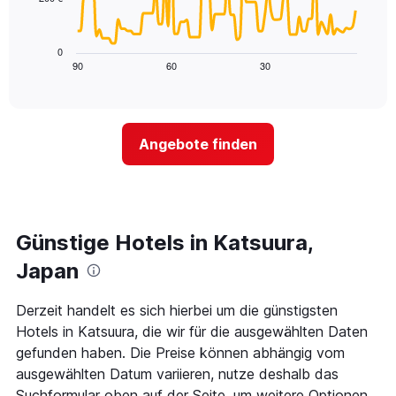
X-
Das
den
Achse,
folgende
letzten
die
Diagramm
3
0
die
zeigt,
Tagen
90
60
30
End
Hotelkategorien
of
wie
anzeigt.
interactive
nach
sich
chart
Sternen
der
anzeigt
Preis
Das
Angebote finden
für
Diagramm
ein
hat
Zimmer
1
ändert,
Y-
je
Achse,
näher
Günstige Hotels in Katsuura,
die
das
den
Aufenthaltsdatum
Japan
durchschnittlichen
rückt.
Zimmerpreis
Das
Derzeit handelt es sich hierbei um die günstigsten
an
Diagramm
diesem
Hotels in Katsuura, die wir für die ausgewählten Daten
hat
Wochenende
1
gefunden haben. Die Preise können abhängig vom
anzeigt,
X-
ausgewählten Datum variieren, nutze deshalb das
der
Achse,
Suchformular oben auf der Seite, um weitere Optionen
in