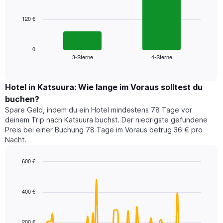
bars.
hat
1
120 €
Das
X-
folgende
Achse,
Diagramm
die
zeigt
0
die
3-Sterne
4-Sterne
den
End
Hotelkategorien
of
durchschnittlichen
nach
interactive
Zimmerpreis
chart
Sternen
für
Hotel in Katsuura: Wie lange im Voraus solltest du
anzeigt
dieses
buchen?
Das
Wochenende
Diagramm
Spare Geld, indem du ein Hotel mindestens 78 Tage vor
in
hat
deinem Trip nach Katsuura buchst. Der niedrigste gefundene
den
1
Preis bei einer Buchung 78 Tage im Voraus betrug 36 € pro
letzten
Y-
Nacht.
3
Achse,
Tagen,
die
600 €
aggregiert
den
nach
Line
Chart
durchschnittlichen
graphic.
chart
Sternebewertung.
Zimmerpreis
with
Das
400 €
für
90
Diagramm
heute
data
hat
points.
Nacht
1
in
200 €