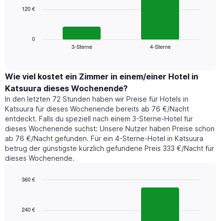
die
120 €
Das
die
folgende
Wochentage
Diagramm
anzeigt.
zeigt
0
Das
3-Sterne
4-Sterne
den
End
Diagramm
of
durchschnittlichen
hat
interactive
Zimmerpreis,
chart
1
der
Wie viel kostet ein Zimmer in einem/einer Hotel in
Y-
für
Achse,
Katsuura dieses Wochenende?
heute
die
In den letzten 72 Stunden haben wir Preise für Hotels in
Nacht
den
Katsuura für dieses Wochenende bereits ab 76 €/Nacht
in
durchschnittlichen
entdeckt. Falls du speziell nach einem 3-Sterne-Hotel für
den
Zimmerpreis
dieses Wochenende suchst: Unsere Nutzer haben Preise schon
letzten
anzeigt.
ab 76 €/Nacht gefunden. Für ein 4-Sterne-Hotel in Katsuura
3
betrug der günstigste kürzlich gefundene Preis 333 €/Nacht für
Tagen
dieses Wochenende.
gefunden
wurde,
aggregiert
360 €
nach
Bar
Chart
Sternebewertung.
graphic.
chart
with
Das
240 €
2
Diagramm