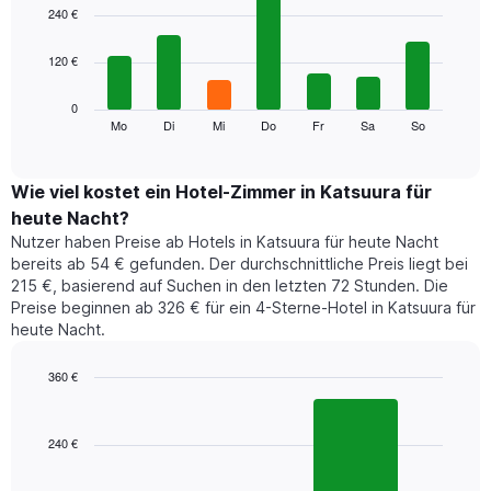
1
graphic.
chart
240 €
with
X-
7
Achse,
120 €
bars.
die
die
Das
0
Monate
folgende
Mo
Di
Mi
Do
Fr
Sa
So
End
anzeigt.
of
Diagramm
Das
interactive
zeigt
chart
Diagramm
den
Wie viel kostet ein Hotel-Zimmer in Katsuura für
hat
durchschnittlichen
1
heute Nacht?
Preis
Y-
Nutzer haben Preise ab Hotels in Katsuura für heute Nacht
eines
Achse,
bereits ab 54 € gefunden. Der durchschnittliche Preis liegt bei
Zimmers
die
215 €, basierend auf Suchen in den letzten 72 Stunden. Die
für
den
Preise beginnen ab 326 € für ein 4-Sterne-Hotel in Katsuura für
den
durchschnittlichen
heute Nacht.
jeweiligen
Zimmerpreis
Wochentag.
anzeigt.
Das
360 €
Diagramm
Bar
Chart
hat
graphic.
chart
1
with
240 €
2
X-
bars.
Achse,