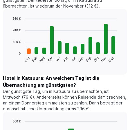
günstigsten. Der teuerste Monat, um in Katsuura zu
übernachten, ist wiederum der November (312 €).
360 €
Bar
Chart
graphic.
chart
240 €
with
12
120 €
bars.
0
Das
Jan
Feb
Mrz
Apr
Mai
Jun
Jul
Aug
Sep
Okt
Nov
Dez
folgende
End
of
Diagramm
interactive
zeigt
chart
den
Hotel in Katsuura: An welchem Tag ist die
durchschnittlichen
Übernachtung am günstigsten?
Zimmerpreis
Der günstigste Tag, um in Katsuura zu übernachten, ist
im
Mittwoch (79 €). Andererseits können Reisende damit rechnen,
jeweiligen
an einem Donnerstag am meisten zu zahlen. Dann beträgt der
Monat
durchschnittliche Übernachtungspreis 296 €.
an.
Das
Diagramm
360 €
hat
Bar
Chart