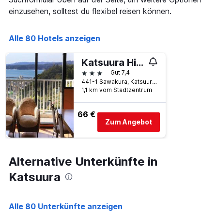
die
den
einzusehen, solltest du flexibel reisen können.
die
letzten
Anzahl
3
der
Tagen
Alle 80 Hotels anzeigen
Tage
gefunden
vor
wurde.
dem
Katsuura Hilltop Hotel & Residence
Aufenthalt
3 Sterne
Gut 7,4
anzeigt
441-1 Sawakura, Katsuura, Japan
Das
1,1 km vom Stadtzentrum
Diagramm
hat
1
66 €
Y-
Zum Angebot
Achse,
die
den
durchschnittlichen
Alternative Unterkünfte in
Zimmerpreis
Katsuura
anzeigt
Alle 80 Unterkünfte anzeigen