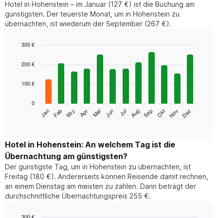
Hotel in Hohenstein – im Januar (127 €) ist die Buchung am
günstigsten. Der teuerste Monat, um in Hohenstein zu
übernachten, ist wiederum der September (267 €).
300 €
Bar
Chart
graphic.
chart
200 €
with
12
100 €
bars.
0
Das
Jan
Feb
Mrz
Apr
Mai
Jun
Jul
Aug
Sep
Okt
Nov
Dez
folgende
End
of
Diagramm
interactive
zeigt
chart
den
Hotel in Hohenstein: An welchem Tag ist die
durchschnittlichen
Übernachtung am günstigsten?
Zimmerpreis
Der günstigste Tag, um in Hohenstein zu übernachten, ist
im
Freitag (180 €). Andererseits können Reisende damit rechnen,
jeweiligen
an einem Dienstag am meisten zu zahlen. Dann beträgt der
Monat
durchschnittliche Übernachtungspreis 255 €.
an.
Das
Diagramm
300 €