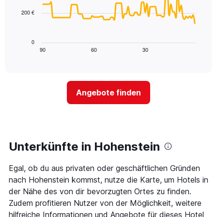
points.
Achse,
200 €
die
Das
die
folgende
Wochentage
Diagramm
0
anzeigt.
zeigt,
90
60
30
End
Das
of
wie
Diagramm
interactive
sich
chart
hat
der
1
Preis
Y-
Angebote finden
für
Achse,
ein
die
Zimmer
den
ändert,
durchschnittlichen
je
Zimmerpreis
näher
Unterkünfte in Hohenstein
anzeigt.
das
Aufenthaltsdatum
Egal, ob du aus privaten oder geschäftlichen Gründen
rückt.
Das
nach Hohenstein kommst, nutze die Karte, um Hotels in
Diagramm
der Nähe des von dir bevorzugten Ortes zu finden.
hat
Zudem profitieren Nutzer von der Möglichkeit, weitere
1
hilfreiche Informationen und Angebote für dieses Hotel
X-