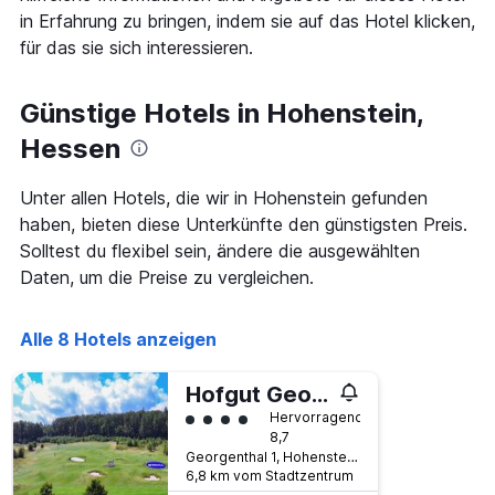
Achse,
in Erfahrung zu bringen, indem sie auf das Hotel klicken,
die
für das sie sich interessieren.
die
Anzahl
der
Günstige Hotels in Hohenstein,
Tage
vor
Hessen
dem
Aufenthalt
Unter allen Hotels, die wir in Hohenstein gefunden
anzeigt
haben, bieten diese Unterkünfte den günstigsten Preis.
Das
Diagramm
Solltest du flexibel sein, ändere die ausgewählten
hat
Daten, um die Preise zu vergleichen.
1
Y-
Achse,
Alle 8 Hotels anzeigen
die
den
Hofgut Georgenthal
durchschnittlichen
Zimmerpreis
Bewertungskategorie 4
Hervorragend
anzeigt
8,7
Georgenthal 1, Hohenstein, Hessen, Deutschland
6,8 km vom Stadtzentrum