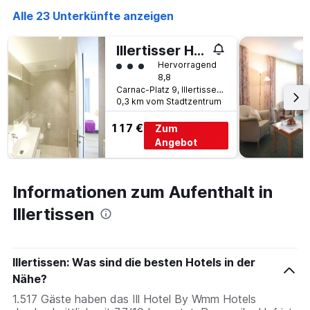
1
Alle 23 Unterkünfte anzeigen
X-
Achse,
Illertisser Hof
die
die
Bewertungskategorie 3
Hervorragend
Wochentage
8,8
anzeigt.
Carnac-Platz 9, Illertissen, Bayern, Deutschland
Das
0,3 km vom Stadtzentrum
Diagramm
117 €
hat
Zum
1
Angebot
Y-
Achse,
die
Informationen zum Aufenthalt in
den
durchschnittlichen
Illertissen
Zimmerpreis
anzeigt.
Illertissen: Was sind die besten Hotels in der
Nähe?
1.517 Gäste haben das Ill Hotel By Wmm Hotels