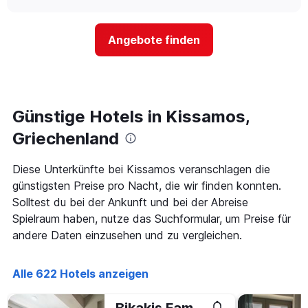
nach
sich
chart
Sternen
der
anzeigt
Preis
Das
Angebote finden
für
Diagramm
ein
hat
Zimmer
1
ändert,
Y-
je
Achse,
näher
Günstige Hotels in Kissamos,
die
das
den
Aufenthaltsdatum
Griechenland
durchschnittlichen
rückt.
Zimmerpreis
Das
Diese Unterkünfte bei Kissamos veranschlagen die
an
Diagramm
diesem
günstigsten Preise pro Nacht, die wir finden konnten.
hat
Wochenende
1
Solltest du bei der Ankunft und bei der Abreise
anzeigt,
X-
Spielraum haben, nutze das Suchformular, um Preise für
der
Achse,
andere Daten einzusehen und zu vergleichen.
in
die
den
die
letzten
Anzahl
Alle 622 Hotels anzeigen
3
der
Tagen
Tage
gefunden
vor