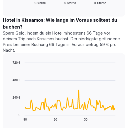
3-Sterne
4-Sterne
5-Sterne
den
End
Hotelkategorien
of
durchschnittlichen
nach
interactive
Zimmerpreis
chart
Sternen
für
Hotel in Kissamos: Wie lange im Voraus solltest du
anzeigt
dieses
buchen?
Das
Wochenende
Diagramm
Spare Geld, indem du ein Hotel mindestens 66 Tage vor
in
hat
deinem Trip nach Kissamos buchst. Der niedrigste gefundene
den
1
Preis bei einer Buchung 66 Tage im Voraus betrug 59 € pro
letzten
Y-
Nacht.
3
Achse,
Tagen,
die
720 €
aggregiert
den
nach
Line
Chart
durchschnittlichen
graphic.
chart
Sternebewertung.
Zimmerpreis
with
Das
480 €
für
90
Diagramm
heute
data
hat
points.
Nacht
1
in
240 €
X-
Das
den
Achse,
folgende
letzten
die
Diagramm
3
0
die
zeigt,
Tagen
90
60
30
End
Hotelkategorien
of
wie
anzeigt.
interactive