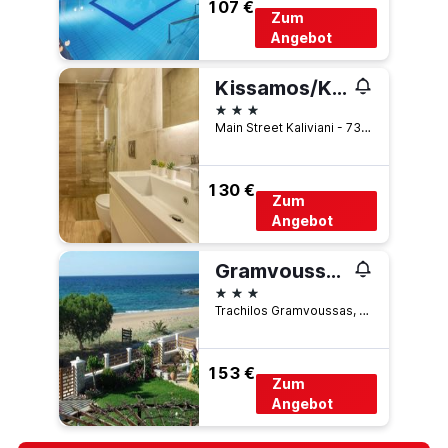
107 €
Zum
Angebot
Kissamos/Kaliviani Traditional Hotel
3 Sterne
Main Street Kaliviani - 73 400, Kissamos, Griechenland
130 €
Zum
Angebot
Gramvoussa Bay
3 Sterne
Trachilos Gramvoussas, Kissamos, Griechenland
153 €
Zum
Angebot