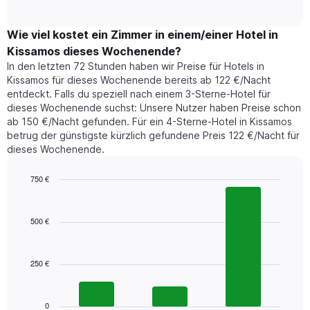
of
durchschnittlichen
hat
interactive
Zimmerpreis,
chart
1
der
Wie viel kostet ein Zimmer in einem/einer Hotel in
Y-
für
Achse,
Kissamos dieses Wochenende?
heute
die
In den letzten 72 Stunden haben wir Preise für Hotels in
Nacht
den
Kissamos für dieses Wochenende bereits ab 122 €/Nacht
in
durchschnittlichen
entdeckt. Falls du speziell nach einem 3-Sterne-Hotel für
den
Zimmerpreis
dieses Wochenende suchst: Unsere Nutzer haben Preise schon
letzten
anzeigt.
ab 150 €/Nacht gefunden. Für ein 4-Sterne-Hotel in Kissamos
3
betrug der günstigste kürzlich gefundene Preis 122 €/Nacht für
Tagen
dieses Wochenende.
gefunden
wurde,
aggregiert
750 €
nach
Bar
Chart
Sternebewertung.
graphic.
chart
with
Das
500 €
3
Diagramm
bars.
hat
1
250 €
Das
X-
folgende
Achse,
Diagramm
die
zeigt
0
die