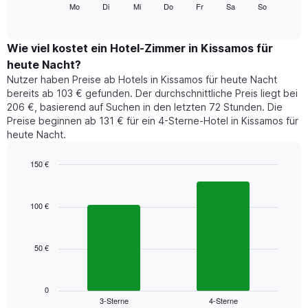
folgende
Mo
Di
Mi
Do
Fr
Sa
So
End
anzeigt.
of
Diagramm
Das
interactive
zeigt
chart
Diagramm
den
Wie viel kostet ein Hotel-Zimmer in Kissamos für
hat
durchschnittlichen
1
heute Nacht?
Preis
Y-
Nutzer haben Preise ab Hotels in Kissamos für heute Nacht
eines
Achse,
bereits ab 103 € gefunden. Der durchschnittliche Preis liegt bei
Zimmers
die
206 €, basierend auf Suchen in den letzten 72 Stunden. Die
für
den
Preise beginnen ab 131 € für ein 4-Sterne-Hotel in Kissamos für
den
durchschnittlichen
heute Nacht.
jeweiligen
Zimmerpreis
Wochentag.
anzeigt.
Das
150 €
Diagramm
Bar
Chart
hat
graphic.
chart
1
with
100 €
2
X-
bars.
Achse,
die
50 €
Das
die
folgende
Wochentage
Diagramm
anzeigt.
zeigt
0
Das
3-Sterne
4-Sterne
den
End
Diagramm