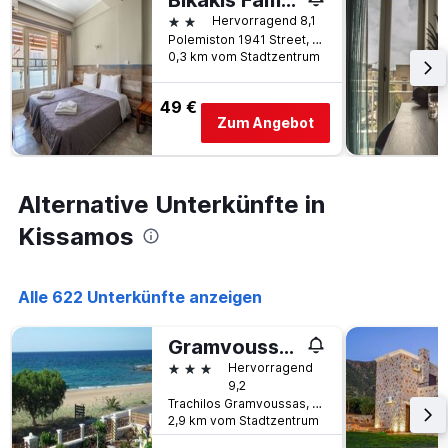
Bikakis Family Apartments
wurde.
dem
2 Sterne
Hervorragend 8,1
Aufenthalt
Polemiston 1941 Street, Kissamos, Griechenland
anzeigt
0,3 km vom Stadtzentrum
Das
Diagramm
49 €
hat
Zum Angebot
1
Y-
Achse,
die
Alternative Unterkünfte in
den
durchschnittlichen
Kissamos
Zimmerpreis
anzeigt
Alle 622 Unterkünfte anzeigen
Gramvoussa Bay
3 Sterne
Hervorragend
9,2
Trachilos Gramvoussas, Kissamos, Griechenland
2,9 km vom Stadtzentrum