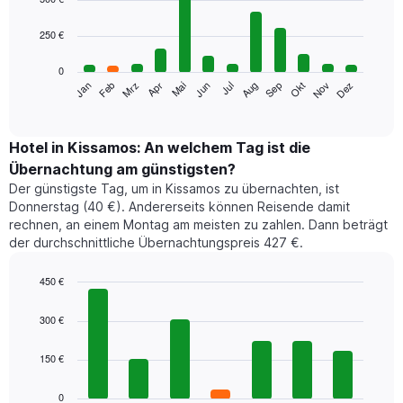
with
12
250 €
bars.
0
Das
Jan
Feb
Mrz
Apr
Mai
Jun
Jul
Aug
Sep
Okt
Nov
Dez
folgende
End
of
Diagramm
interactive
zeigt
chart
den
Hotel in Kissamos: An welchem Tag ist die
durchschnittlichen
Übernachtung am günstigsten?
Zimmerpreis
Der günstigste Tag, um in Kissamos zu übernachten, ist
im
Donnerstag (40 €). Andererseits können Reisende damit
jeweiligen
rechnen, an einem Montag am meisten zu zahlen. Dann beträgt
Monat
der durchschnittliche Übernachtungspreis 427 €.
an.
Das
Diagramm
450 €
hat
Bar
Chart
1
graphic.
chart
300 €
with
X-
7
Achse,
150 €
bars.
die
die
Das
0
Monate