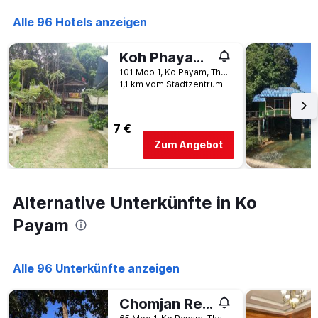
die
die
Alle 96 Hotels anzeigen
Anzahl
der
Koh Phayam Greentawan Resort
Tage
vor
101 Moo 1, Ko Payam, Thailand
dem
1,1 km vom Stadtzentrum
Aufenthalt
anzeigt
Das
7 €
Diagramm
Zum Angebot
hat
1
Y-
Achse,
Alternative Unterkünfte in Ko
die
den
Payam
durchschnittlichen
Zimmerpreis
anzeigt
Alle 96 Unterkünfte anzeigen
Chomjan Resort