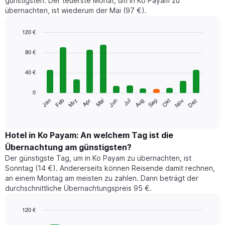
günstigsten. Der teuerste Monat, um in Ko Payam zu
übernachten, ist wiederum der Mai (97 €).
120 €
Bar
Chart
graphic.
chart
80 €
with
12
40 €
bars.
0
Das
Jan
Feb
Mrz
Apr
Mai
Jun
Jul
Aug
Sep
Okt
Nov
Dez
folgende
End
of
Diagramm
interactive
zeigt
chart
den
Hotel in Ko Payam: An welchem Tag ist die
durchschnittlichen
Übernachtung am günstigsten?
Zimmerpreis
Der günstigste Tag, um in Ko Payam zu übernachten, ist
im
Sonntag (14 €). Andererseits können Reisende damit rechnen,
jeweiligen
an einem Montag am meisten zu zahlen. Dann beträgt der
Monat
durchschnittliche Übernachtungspreis 95 €.
an.
Das
Diagramm
120 €
hat
Bar
Chart