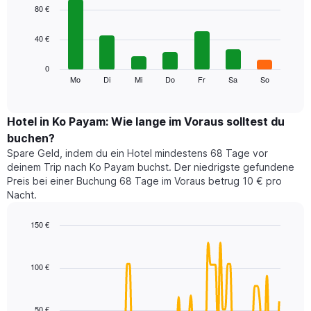
1
graphic.
chart
80 €
with
X-
7
Achse,
40 €
bars.
die
die
Das
0
Monate
folgende
Mo
Di
Mi
Do
Fr
Sa
So
End
anzeigt.
of
Diagramm
Das
interactive
zeigt
chart
Diagramm
den
Hotel in Ko Payam: Wie lange im Voraus solltest du
hat
durchschnittlichen
1
buchen?
Preis
Y-
Spare Geld, indem du ein Hotel mindestens 68 Tage vor
eines
Achse,
deinem Trip nach Ko Payam buchst. Der niedrigste gefundene
Zimmers
die
Preis bei einer Buchung 68 Tage im Voraus betrug 10 € pro
für
den
Nacht.
den
durchschnittlichen
jeweiligen
Zimmerpreis
Wochentag.
150 €
anzeigt.
Das
Line
Chart
Diagramm
graphic.
chart
with
hat
100 €
90
1
data
X-
points.
Achse,
50 €