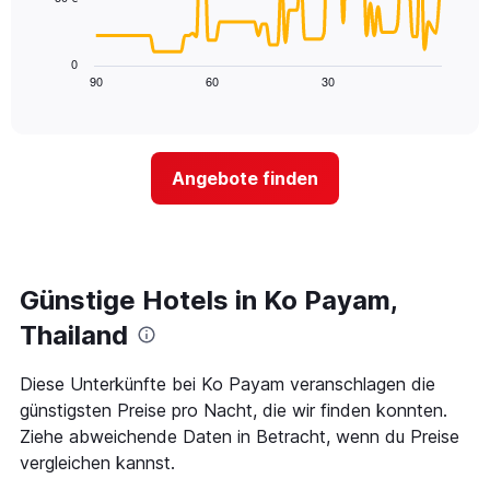
die
Das
die
folgende
Wochentage
Diagramm
0
anzeigt.
zeigt,
90
60
30
End
Das
of
wie
Diagramm
interactive
sich
chart
hat
der
1
Preis
Y-
Angebote finden
für
Achse,
ein
die
Zimmer
den
ändert,
durchschnittlichen
je
Zimmerpreis
näher
Günstige Hotels in Ko Payam,
anzeigt.
das
Aufenthaltsdatum
Thailand
rückt.
Das
Diese Unterkünfte bei Ko Payam veranschlagen die
Diagramm
günstigsten Preise pro Nacht, die wir finden konnten.
hat
1
Ziehe abweichende Daten in Betracht, wenn du Preise
X-
vergleichen kannst.
Achse,