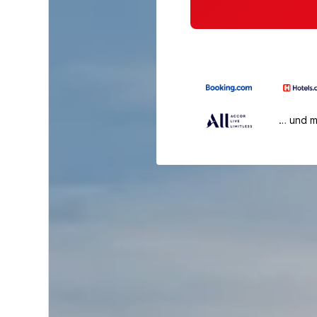
… und 