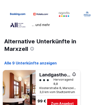
… und mehr
Alternative Unterkünfte in
Marxzell
Alle 9 Unterkünfte anzeigen
Landgasthof König von Preussen
Bewertungskategorie 3
Hervorragend
8,8
Klosterstraße 8, Marxzell, Baden-Württemberg, Deutschland
3,0 km vom Stadtzentrum
99 €
Zum Angebot