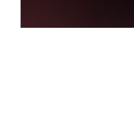
Start
Europa
Italien
Emilia-Rom
Günstige Hotels
Solltest du nur über ein begrenz
Mirandola. Die Preise können ab
weitere Optionen einzusehen, soll
Alle 23 Hotels anzeigen
Ho
3 S