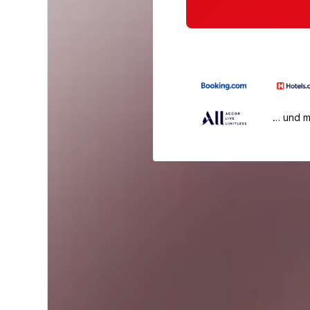
… und 