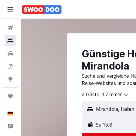
Flüge
Hotels
Günstige Ho
Mietwagen
Mirandola
Pauschalreisen
Suche und vergleiche Ho
Explore
Reise-Websites und spar
2 Gäste, 1 Zimmer
Trips
Mirandola, Italien
Deutsch
Sa 15.8.
Feedback