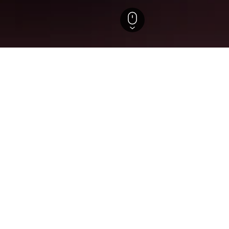
agna
Mirandola
 in Mirandola, Italien
tes Budget verfügen, dann sind zu den ausgewählten Daten di
hängig vom ausgewählten Datum variieren, nutze deshalb das
test du flexibel reisen können.
tel Mirandola
terne
Hervorragend 8,4
Strada Statale Nord 57, Mirandola, Modena, Italien