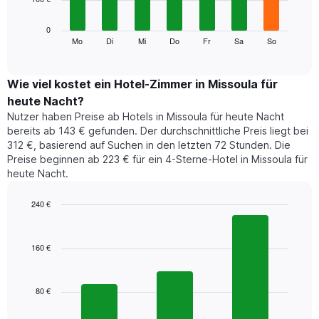
die
die
Das
0
Monate
folgende
Mo
Di
Mi
Do
Fr
Sa
So
End
anzeigt.
of
Diagramm
Das
interactive
zeigt
chart
Diagramm
den
Wie viel kostet ein Hotel-Zimmer in Missoula für
hat
durchschnittlichen
1
heute Nacht?
Preis
Y-
Nutzer haben Preise ab Hotels in Missoula für heute Nacht
eines
Achse,
bereits ab 143 € gefunden. Der durchschnittliche Preis liegt bei
Zimmers
die
312 €, basierend auf Suchen in den letzten 72 Stunden. Die
für
den
Preise beginnen ab 223 € für ein 4-Sterne-Hotel in Missoula für
den
durchschnittlichen
heute Nacht.
jeweiligen
Zimmerpreis
Wochentag.
anzeigt.
Das
240 €
Diagramm
Bar
Chart
hat
graphic.
chart
1
with
160 €
3
X-
bars.
Achse,
die
80 €
Das
die
folgende
Wochentage