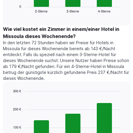
Diagramm
anzeigt.
zeigt
0
Das
2-Sterne
3-Sterne
4-Sterne
den
End
Diagramm
of
durchschnittlichen
hat
interactive
Zimmerpreis,
chart
1
der
Wie viel kostet ein Zimmer in einem/einer Hotel in
Y-
für
Achse,
Missoula dieses Wochenende?
heute
die
In den letzten 72 Stunden haben wir Preise für Hotels in
Nacht
den
Missoula für dieses Wochenende bereits ab 143 €/Nacht
in
durchschnittlichen
entdeckt. Falls du speziell nach einem 3-Sterne-Hotel für
den
Zimmerpreis
dieses Wochenende suchst: Unsere Nutzer haben Preise schon
letzten
anzeigt.
ab 179 €/Nacht gefunden. Für ein 4-Sterne-Hotel in Missoula
3
betrug der günstigste kürzlich gefundene Preis 237 €/Nacht für
Tagen
dieses Wochenende.
gefunden
wurde,
aggregiert
300 €
nach
Bar
Chart
Sternebewertung.
graphic.
chart
with
Das
200 €
3
Diagramm
bars.
hat
1
100 €
Das
X-