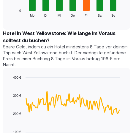
die
die
Das
0
Monate
folgende
Mo
Di
Mi
Do
Fr
Sa
So
End
anzeigt.
of
Diagramm
Das
interactive
zeigt
chart
Diagramm
den
Hotel in West Yellowstone: Wie lange im Voraus
hat
durchschnittlichen
1
solltest du buchen?
Preis
Y-
Spare Geld, indem du ein Hotel mindestens 8 Tage vor deinem
eines
Achse,
Trip nach West Yellowstone buchst. Der niedrigste gefundene
Zimmers
die
Preis bei einer Buchung 8 Tage im Voraus betrug 196 € pro
für
den
Nacht.
den
durchschnittlichen
jeweiligen
Zimmerpreis
Wochentag.
400 €
anzeigt.
Das
Line
Chart
Diagramm
graphic.
chart
with
hat
300 €
90
1
data
X-
points.
Achse,
200 €
die
Das
die
folgende
Wochentage
Diagramm
100 €