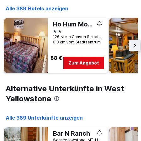
Alle 389 Hotels anzeigen
Ho Hum Motel
2 Sterne
126 North Canyon Street, West Yellowstone, MT, USA
0,3 km vom Stadtzentrum
88 €
Zum Angebot
Alternative Unterkünfte in West
Yellowstone
Alle 389 Unterkünfte anzeigen
Bar N Ranch
West Yellowstone, MT, USA