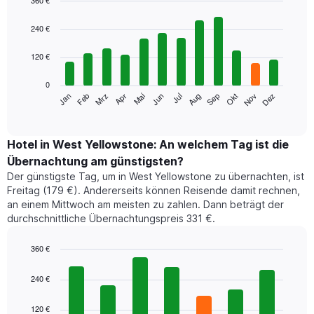
360 €
Bar
Chart
graphic.
chart
240 €
with
12
120 €
bars.
0
Das
Jan
Feb
Mrz
Apr
Mai
Jun
Jul
Aug
Sep
Okt
Nov
Dez
folgende
End
of
Diagramm
interactive
zeigt
chart
den
Hotel in West Yellowstone: An welchem Tag ist die
durchschnittlichen
Übernachtung am günstigsten?
Zimmerpreis
Der günstigste Tag, um in West Yellowstone zu übernachten, ist
im
Freitag (179 €). Andererseits können Reisende damit rechnen,
jeweiligen
an einem Mittwoch am meisten zu zahlen. Dann beträgt der
Monat
durchschnittliche Übernachtungspreis 331 €.
an.
Das
Diagramm
360 €
hat
Bar
Chart
1
graphic.
chart
240 €
with
X-
7
Achse,
120 €
bars.