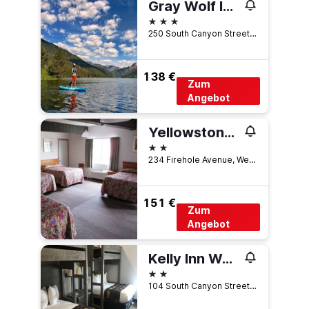
Gray Wolf Inn & Suites
3 Sterne
250 South Canyon Street, West Yellowstone, MT, USA
138 €
Zum
Angebot
Yellowstone Country Inn
2 Sterne
234 Firehole Avenue, West Yellowstone, MT, USA
151 €
Zum
Angebot
Kelly Inn West Yellowstone
2 Sterne
104 South Canyon Street, West Yellowstone, MT, USA