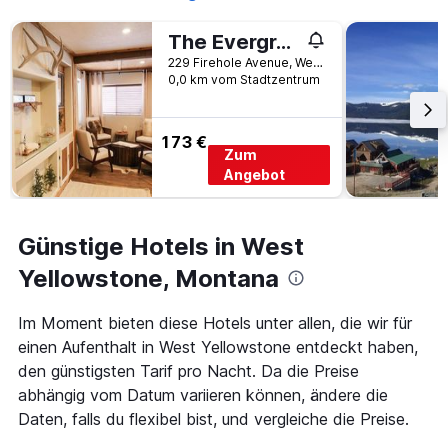
Tage
vor
The Evergreen
dem
229 Firehole Avenue, West Yellowstone, MT, USA
Aufenthalt
0,0 km vom Stadtzentrum
anzeigt
Das
Diagramm
173 €
hat
Zum
1
Angebot
Y-
Achse,
die
Günstige Hotels in West
den
durchschnittlichen
Yellowstone, Montana
Zimmerpreis
anzeigt
Im Moment bieten diese Hotels unter allen, die wir für
einen Aufenthalt in West Yellowstone entdeckt haben,
den günstigsten Tarif pro Nacht. Da die Preise
abhängig vom Datum variieren können, ändere die
Daten, falls du flexibel bist, und vergleiche die Preise.