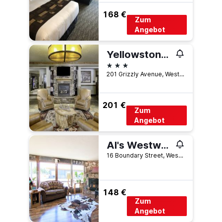
168 €
Zum
Angebot
Yellowstone Park Hotel
3 Sterne
201 Grizzly Avenue, West Yellowstone, MT, USA
201 €
Zum
Angebot
Al's Westward Ho Motel
16 Boundary Street, West Yellowstone, MT, USA
148 €
Zum
Angebot