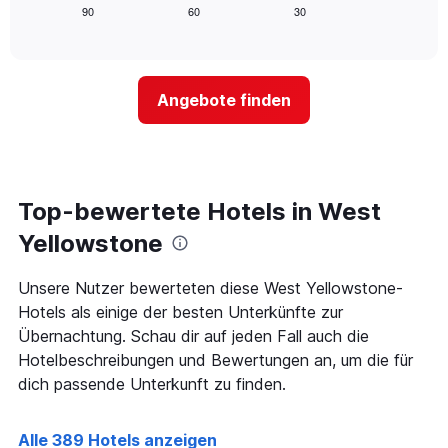
anzeigt.
zeigt,
90
60
30
End
Das
of
wie
Diagramm
interactive
sich
chart
hat
der
1
Preis
Y-
Angebote finden
für
Achse,
ein
die
Zimmer
den
ändert,
durchschnittlichen
je
Zimmerpreis
näher
Top-bewertete Hotels in West
anzeigt.
das
Aufenthaltsdatum
Yellowstone
rückt.
Das
Unsere Nutzer bewerteten diese West Yellowstone-
Diagramm
Hotels als einige der besten Unterkünfte zur
hat
1
Übernachtung. Schau dir auf jeden Fall auch die
X-
Hotelbeschreibungen und Bewertungen an, um die für
Achse,
dich passende Unterkunft zu finden.
die
die
Anzahl
Alle 389 Hotels anzeigen
der