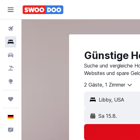
Flüge
Hotels
Günstige Ho
Mietwagen
Suche und vergleiche Ho
Pauschalreisen
Websites und spare Geld
Explore
2 Gäste, 1 Zimmer
Trips
Sa 15.8.
Deutsch
Feedback