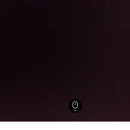
a
Libby