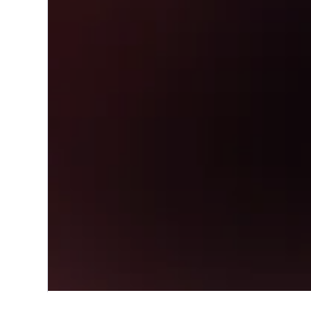
Start
Nordamerika
USA
Montan