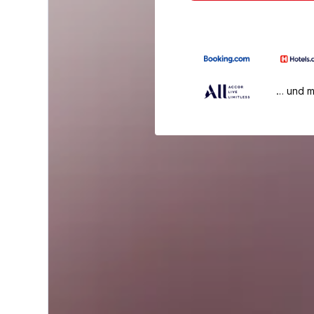
… und 