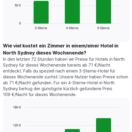
die
50 €
Das
die
folgende
Wochentage
Diagramm
anzeigt.
zeigt
0
Das
3-Sterne
4-Sterne
5-Sterne
den
End
Diagramm
of
durchschnittlichen
hat
interactive
Zimmerpreis,
chart
1
der
Wie viel kostet ein Zimmer in einem/einer Hotel in
Y-
für
Achse,
North Sydney dieses Wochenende?
heute
die
In den letzten 72 Stunden haben wir Preise für Hotels in North
Nacht
den
Sydney für dieses Wochenende bereits ab 71 €/Nacht
in
durchschnittlichen
entdeckt. Falls du speziell nach einem 3-Sterne-Hotel für
den
Zimmerpreis
dieses Wochenende suchst: Unsere Nutzer haben Preise schon
letzten
anzeigt.
ab 71 €/Nacht gefunden. Für ein 4-Sterne-Hotel in North
3
Sydney betrug der günstigste kürzlich gefundene Preis
Tagen
109 €/Nacht für dieses Wochenende.
gefunden
wurde,
aggregiert
180 €
nach
Bar
Chart
Sternebewertung.
graphic.
chart
with
Das
120 €
3
Diagramm