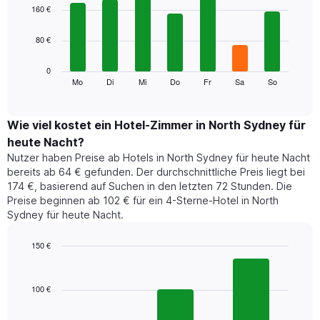
1
graphic.
chart
160 €
with
X-
7
Achse,
80 €
bars.
die
die
Das
0
Monate
folgende
Mo
Di
Mi
Do
Fr
Sa
So
End
anzeigt.
of
Diagramm
Das
interactive
zeigt
chart
Diagramm
den
Wie viel kostet ein Hotel-Zimmer in North Sydney für
hat
durchschnittlichen
1
heute Nacht?
Preis
Y-
Nutzer haben Preise ab Hotels in North Sydney für heute Nacht
eines
Achse,
bereits ab 64 € gefunden. Der durchschnittliche Preis liegt bei
Zimmers
die
174 €, basierend auf Suchen in den letzten 72 Stunden. Die
für
den
Preise beginnen ab 102 € für ein 4-Sterne-Hotel in North
den
durchschnittlichen
Sydney für heute Nacht.
jeweiligen
Zimmerpreis
Wochentag.
anzeigt.
Das
150 €
Diagramm
Bar
Chart
hat
graphic.
chart
1
with
100 €
3
X-
bars.
Achse,