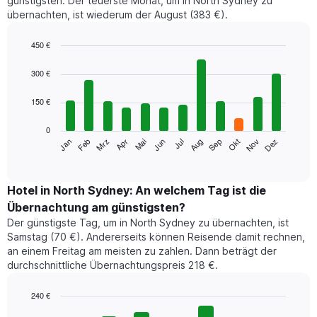
günstigsten. Der teuerste Monat, um in North Sydney zu
übernachten, ist wiederum der August (383 €).
450 €
Bar
Chart
graphic.
chart
300 €
with
12
150 €
bars.
0
Das
Jan
Feb
Mrz
Apr
Mai
Jun
Jul
Aug
Sep
Okt
Nov
Dez
folgende
End
of
Diagramm
interactive
zeigt
chart
den
Hotel in North Sydney: An welchem Tag ist die
durchschnittlichen
Übernachtung am günstigsten?
Zimmerpreis
Der günstigste Tag, um in North Sydney zu übernachten, ist
im
Samstag (70 €). Andererseits können Reisende damit rechnen,
jeweiligen
an einem Freitag am meisten zu zahlen. Dann beträgt der
Monat
durchschnittliche Übernachtungspreis 218 €.
an.
Das
Diagramm
240 €
hat
Bar
Chart