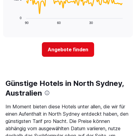
X-
Das
den
Achse,
folgende
letzten
die
Diagramm
3
0
die
zeigt,
Tagen
90
60
30
End
Hotelkategorien
of
wie
anzeigt.
interactive
nach
sich
chart
Sternen
der
anzeigt
Preis
Das
Angebote finden
für
Diagramm
ein
hat
Zimmer
1
ändert,
Y-
je
Achse,
näher
Günstige Hotels in North Sydney,
die
das
den
Aufenthaltsdatum
Australien
durchschnittlichen
rückt.
Zimmerpreis
Das
Im Moment bieten diese Hotels unter allen, die wir für
an
Diagramm
diesem
einen Aufenthalt in North Sydney entdeckt haben, den
hat
Wochenende
1
günstigsten Tarif pro Nacht. Die Preise können
anzeigt,
X-
abhängig vom ausgewählten Datum variieren, nutze
der
Achse,
deshalb das Suchformular oben auf der Seite, um
in