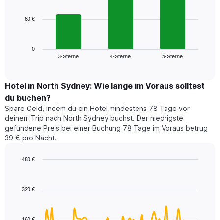
bars.
hat
1
60 €
Das
X-
folgende
Achse,
Diagramm
die
zeigt
0
die
3-Sterne
4-Sterne
5-Sterne
den
End
Hotelkategorien
of
durchschnittlichen
nach
interactive
Zimmerpreis
chart
Sternen
für
Hotel in North Sydney: Wie lange im Voraus solltest
anzeigt
dieses
du buchen?
Das
Wochenende
Diagramm
Spare Geld, indem du ein Hotel mindestens 78 Tage vor
in
hat
deinem Trip nach North Sydney buchst. Der niedrigste
den
1
gefundene Preis bei einer Buchung 78 Tage im Voraus betrug
letzten
Y-
39 € pro Nacht.
3
Achse,
Tagen,
die
480 €
aggregiert
den
nach
Line
Chart
durchschnittlichen
graphic.
chart
Sternebewertung.
Zimmerpreis
with
Das
320 €
für
90
Diagramm
heute
data
hat
points.
Nacht
1
in
160 €