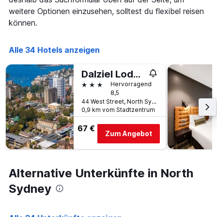
die
den
weitere Optionen einzusehen, solltest du flexibel reisen
die
letzten
Anzahl
können.
3
der
Tagen
Tage
gefunden
vor
Alle 34 Hotels anzeigen
wurde.
dem
Aufenthalt
Dalziel Lodge
anzeigt
3 Sterne
Hervorragend
Das
8,5
Diagramm
44 West Street, North Sydney, NSW, Australien
hat
0,9 km vom Stadtzentrum
1
Y-
67 €
Achse,
Zum Angebot
die
den
durchschnittlichen
Zimmerpreis
Alternative Unterkünfte in North
anzeigt
Sydney