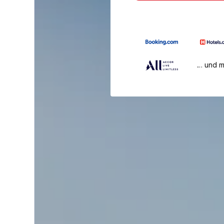
… und 