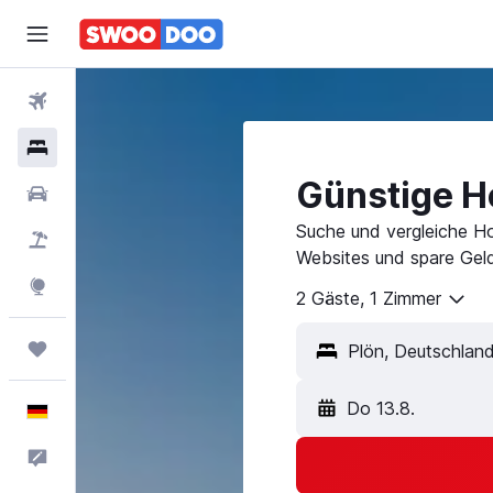
Flüge
Hotels
Günstige Ho
Mietwagen
Suche und vergleiche Ho
Pauschalreisen
Websites und spare Geld
Explore
2 Gäste, 1 Zimmer
Trips
Do 13.8.
Deutsch
Feedback